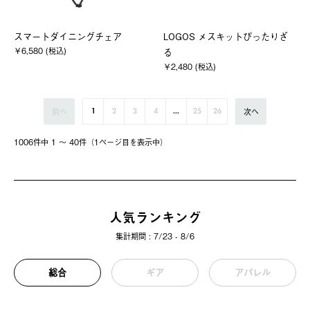
スマートダイニングチェア
LOGOS メスキットぴったりざ
￥6,580 (税込)
る
￥2,480 (税込)
前へ
次へ
1
2
3
4
...
25
26
1006件中 1 〜 40件（1ページ⽬を表⽰中）
人気ランキング
集計期間 : 7/23 - 8/6
総合
ギア
アパレル