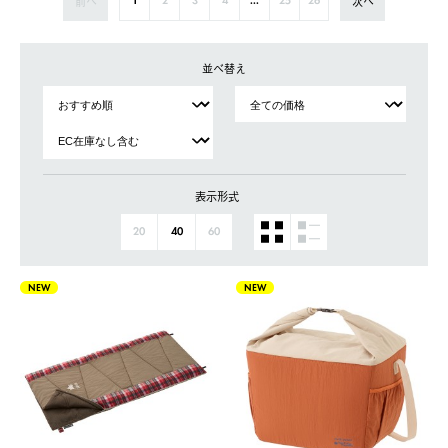
前へ
次へ
1
2
3
4
...
25
26
並べ替え
表示形式
20
40
60
NEW
NEW