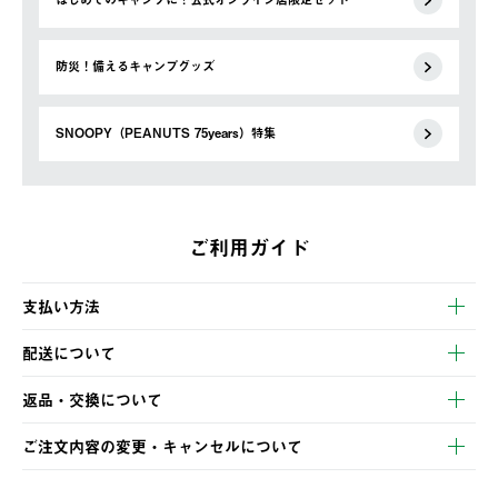
防災！備えるキャンプグッズ
SNOOPY（PEANUTS 75years）特集
ご利用ガイド
支払い方法
以下のいずれかの方法でお支払いいただけます。
配送について
・クレジットカード決済
【発送スケジュール】
・コンビニ決済
返品・交換について
ご注文・ご入金完了より2営業日以内に商品を発送いたします。
・Pay-easy決済
※お客様都合の場合
土日祝の発送はございませんので、木曜日以降のご注文は週明け
ご注文内容の変更・キャンセルについて
の発送となる場合がございます。
ご注文完了後、変更・キャンセルの個別のご対応はお受けできま
【返品】
※予約販売・長期連休期間中のご注文は除く（別途スケジュール