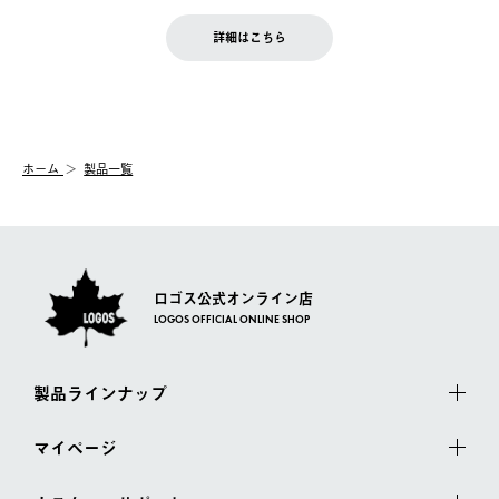
せん。
商品到着後7日以内にご連絡ください。
をご案内いたします。）
LOGOS FAMILY会員の方は、会員マイページ内 購入履歴画面に
お客様都合の返品にかかる送料は、お客様ご負担とさせていただ
詳細はこちら
『注文をキャンセルする』ボタンが表示されている場合のみ、発
きます。
【配送時間指定】
送手配前のためサイト上よりご注文キャンセルが可能です。
ご注文の際、ご注文内容確認画面にて配送時間指定が可能です。
【交換】
配送時間指定がない場合は、最短でのお届けとなります。
システム上、商品の交換（同一商品のカラー・サイズ交換を含
む）は受け付けておりません。
【配送業者】
ホーム
製品一覧
一度お手元の商品を返品いただき、ご希望商品を再注文してくだ
佐川急便にて配送されます。
さい。
ロゴス公式オンライン店
LOGOS OFFICIAL ONLINE SHOP
製品ラインナップ
マイページ