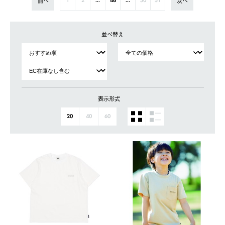
前へ
次へ
1
2
...
46
...
50
51
並べ替え
表示形式
20
40
60