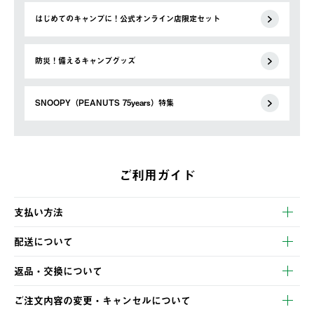
はじめてのキャンプに！公式オンライン店限定セット
防災！備えるキャンプグッズ
SNOOPY（PEANUTS 75years）特集
ご利用ガイド
支払い方法
以下のいずれかの方法でお支払いいただけます。
配送について
・クレジットカード決済
【発送スケジュール】
・コンビニ決済
返品・交換について
ご注文・ご入金完了より2営業日以内に商品を発送いたします。
・Pay-easy決済
※お客様都合の場合
土日祝の発送はございませんので、木曜日以降のご注文は週明け
ご注文内容の変更・キャンセルについて
の発送となる場合がございます。