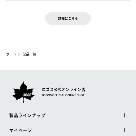
ご注文完了後、変更・キャンセルの個別のご対応はお受けできま
【返品】
※予約販売・長期連休期間中のご注文は除く（別途スケジュール
せん。
商品到着後7日以内にご連絡ください。
をご案内いたします。）
LOGOS FAMILY会員の方は、会員マイページ内 購入履歴画面に
お客様都合の返品にかかる送料は、お客様ご負担とさせていただ
詳細はこちら
『注文をキャンセルする』ボタンが表示されている場合のみ、発
きます。
【配送時間指定】
送手配前のためサイト上よりご注文キャンセルが可能です。
ご注文の際、ご注文内容確認画面にて配送時間指定が可能です。
【交換】
配送時間指定がない場合は、最短でのお届けとなります。
システム上、商品の交換（同一商品のカラー・サイズ交換を含
む）は受け付けておりません。
【配送業者】
ホーム
製品一覧
一度お手元の商品を返品いただき、ご希望商品を再注文してくだ
佐川急便にて配送されます。
さい。
ロゴス公式オンライン店
LOGOS OFFICIAL ONLINE SHOP
製品ラインナップ
マイページ