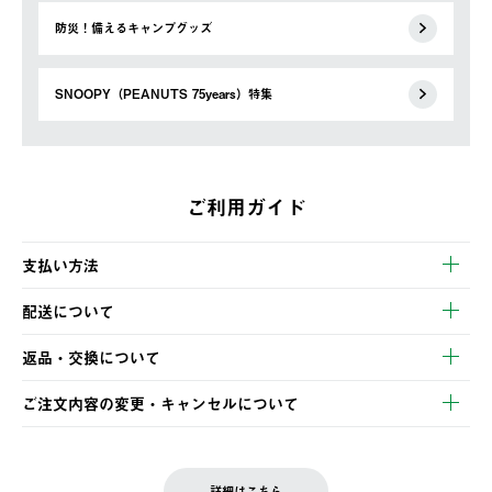
防災！備えるキャンプグッズ
SNOOPY（PEANUTS 75years）特集
ご利用ガイド
支払い方法
以下のいずれかの方法でお支払いいただけます。
配送について
・クレジットカード決済
【発送スケジュール】
・コンビニ決済
返品・交換について
ご注文・ご入金完了より2営業日以内に商品を発送いたします。
・Pay-easy決済
※お客様都合の場合
土日祝の発送はございませんので、木曜日以降のご注文は週明け
ご注文内容の変更・キャンセルについて
の発送となる場合がございます。
ご注文完了後、変更・キャンセルの個別のご対応はお受けできま
【返品】
※予約販売・長期連休期間中のご注文は除く（別途スケジュール
せん。
商品到着後7日以内にご連絡ください。
をご案内いたします。）
LOGOS FAMILY会員の方は、会員マイページ内 購入履歴画面に
お客様都合の返品にかかる送料は、お客様ご負担とさせていただ
詳細はこちら