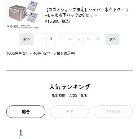
【ロゴスショップ限定】ハイパー氷点下クーラ
ーL＋氷点下パック2枚セット
￥15,800 (税込)
前へ
次へ
1
2
3
4
...
50
51
1005件中 21 〜 40件（2ページ⽬を表⽰中）
人気ランキング
集計期間 : 7/23 - 8/6
総合
ギア
アパレル
1