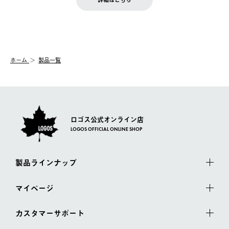
『注文をキャンセルする』ボタンが表示されている場合のみ、発
きます。
【配送時間指定】
送手配前のためサイト上よりご注文キャンセルが可能です。
ご注文の際、ご注文内容確認画面にて配送時間指定が可能です。
【交換】
配送時間指定がない場合は、最短でのお届けとなります。
システム上、商品の交換（同一商品のカラー・サイズ交換を含
む）は受け付けておりません。
【配送業者】
ホーム
製品一覧
一度お手元の商品を返品いただき、ご希望商品を再注文してくだ
佐川急便にて配送されます。
さい。
ロゴス公式オンライン店
LOGOS OFFICIAL ONLINE SHOP
製品ラインナップ
マイページ
カスタマーサポート