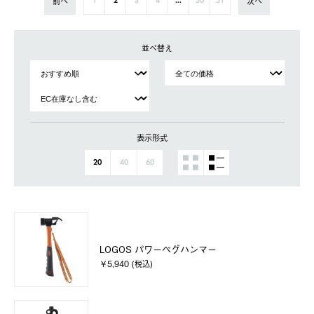
前へ
次へ
1
2
3
4
...
50
51
並べ替え
表示形式
20
40
60
LOGOS パワーペグハンマー
￥5,940 (税込)