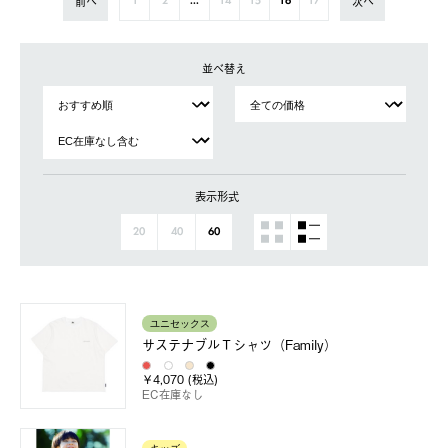
前へ
次へ
1
2
...
14
15
16
17
並べ替え
表示形式
20
40
60
ユニセックス
サステナブルＴシャツ（Family）
￥4,070 (税込)
EC在庫なし