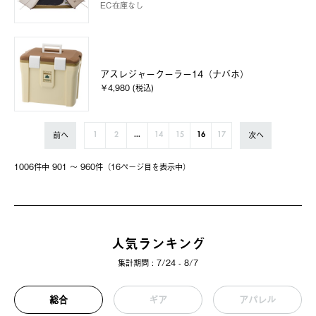
EC在庫なし
アスレジャークーラー14（ナバホ）
￥4,980 (税込)
前へ
次へ
1
2
...
14
15
16
17
1006件中 901 〜 960件（16ページ⽬を表⽰中）
人気ランキング
集計期間 : 7/24 - 8/7
総合
ギア
アパレル