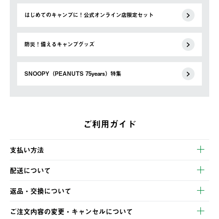
はじめてのキャンプに！公式オンライン店限定セット
防災！備えるキャンプグッズ
SNOOPY（PEANUTS 75years）特集
ご利用ガイド
支払い方法
以下のいずれかの方法でお支払いいただけます。
配送について
・クレジットカード決済
【発送スケジュール】
・コンビニ決済
返品・交換について
ご注文・ご入金完了より2営業日以内に商品を発送いたします。
・Pay-easy決済
※お客様都合の場合
土日祝の発送はございませんので、木曜日以降のご注文は週明け
ご注文内容の変更・キャンセルについて
の発送となる場合がございます。