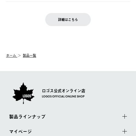
ご注文完了後、変更・キャンセルの個別のご対応はお受けできま
【返品】
※予約販売・長期連休期間中のご注文は除く（別途スケジュール
せん。
商品到着後7日以内にご連絡ください。
をご案内いたします。）
LOGOS FAMILY会員の方は、会員マイページ内 購入履歴画面に
お客様都合の返品にかかる送料は、お客様ご負担とさせていただ
詳細はこちら
『注文をキャンセルする』ボタンが表示されている場合のみ、発
きます。
【配送時間指定】
送手配前のためサイト上よりご注文キャンセルが可能です。
ご注文の際、ご注文内容確認画面にて配送時間指定が可能です。
【交換】
配送時間指定がない場合は、最短でのお届けとなります。
システム上、商品の交換（同一商品のカラー・サイズ交換を含
む）は受け付けておりません。
【配送業者】
ホーム
製品一覧
一度お手元の商品を返品いただき、ご希望商品を再注文してくだ
佐川急便にて配送されます。
さい。
ロゴス公式オンライン店
LOGOS OFFICIAL ONLINE SHOP
製品ラインナップ
マイページ