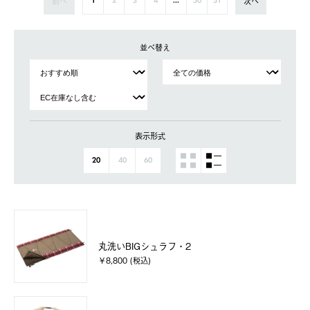
前へ
次へ
1
2
3
4
...
50
51
並べ替え
表示形式
20
40
60
丸洗いBIGシュラフ・2
￥8,800 (税込)