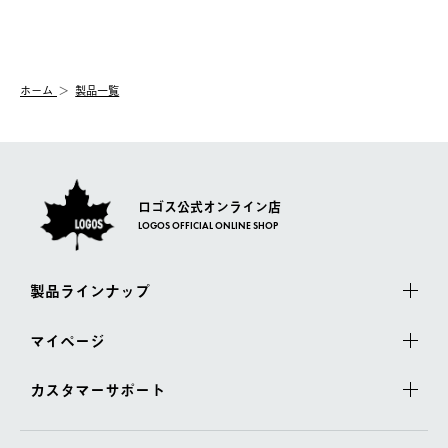
送手配前のためサイト上よりご注文キャンセルが可能です。
ご注文の際、ご注文内容確認画面にて配送時間指定が可能です。
【交換】
配送時間指定がない場合は、最短でのお届けとなります。
システム上、商品の交換（同一商品のカラー・サイズ交換を含
む）は受け付けておりません。
【配送業者】
ホーム
製品一覧
一度お手元の商品を返品いただき、ご希望商品を再注文してくだ
佐川急便にて配送されます。
さい。
ロゴス公式オンライン店
LOGOS OFFICIAL ONLINE SHOP
製品ラインナップ
マイページ
カスタマーサポート