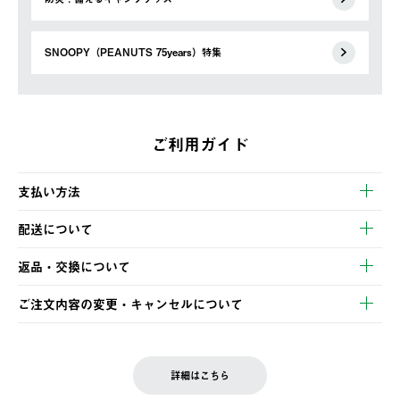
SNOOPY（PEANUTS 75years）特集
ご利用ガイド
支払い方法
以下のいずれかの方法でお支払いいただけます。
配送について
・クレジットカード決済
【発送スケジュール】
・コンビニ決済
返品・交換について
ご注文・ご入金完了より2営業日以内に商品を発送いたします。
・Pay-easy決済
※お客様都合の場合
土日祝の発送はございませんので、木曜日以降のご注文は週明け
ご注文内容の変更・キャンセルについて
の発送となる場合がございます。
ご注文完了後、変更・キャンセルの個別のご対応はお受けできま
【返品】
※予約販売・長期連休期間中のご注文は除く（別途スケジュール
せん。
商品到着後7日以内にご連絡ください。
をご案内いたします。）
LOGOS FAMILY会員の方は、会員マイページ内 購入履歴画面に
お客様都合の返品にかかる送料は、お客様ご負担とさせていただ
詳細はこちら
『注文をキャンセルする』ボタンが表示されている場合のみ、発
きます。
【配送時間指定】