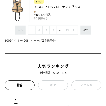
キッズ
LOGOS KIDSフローティングベスト
￥5,940 (税込)
EC在庫なし
前へ
次へ
1
2
3
4
...
50
51
1005件中 1 〜 20件（1ページ⽬を表⽰中）
人気ランキング
集計期間 : 7/22 - 8/5
総合
ギア
アパレル
1