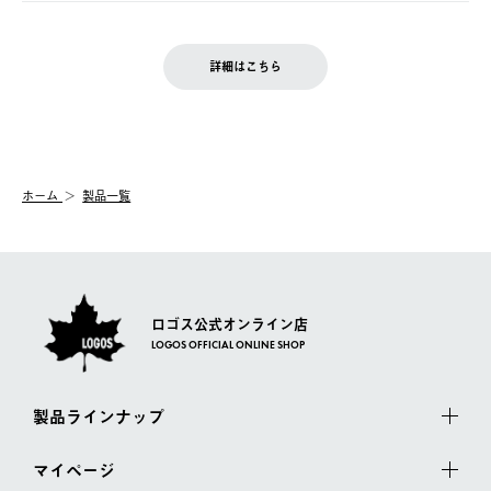
ご注文完了後、変更・キャンセルの個別のご対応はお受けできま
【返品】
※予約販売・長期連休期間中のご注文は除く（別途スケジュール
せん。
商品到着後7日以内にご連絡ください。
をご案内いたします。）
LOGOS FAMILY会員の方は、会員マイページ内 購入履歴画面に
お客様都合の返品にかかる送料は、お客様ご負担とさせていただ
詳細はこちら
『注文をキャンセルする』ボタンが表示されている場合のみ、発
きます。
【配送時間指定】
送手配前のためサイト上よりご注文キャンセルが可能です。
ご注文の際、ご注文内容確認画面にて配送時間指定が可能です。
【交換】
配送時間指定がない場合は、最短でのお届けとなります。
システム上、商品の交換（同一商品のカラー・サイズ交換を含
む）は受け付けておりません。
【配送業者】
ホーム
製品一覧
一度お手元の商品を返品いただき、ご希望商品を再注文してくだ
佐川急便にて配送されます。
さい。
ロゴス公式オンライン店
LOGOS OFFICIAL ONLINE SHOP
製品ラインナップ
マイページ