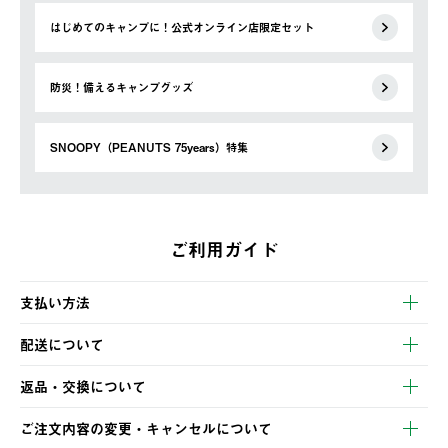
はじめてのキャンプに！公式オンライン店限定セット
防災！備えるキャンプグッズ
SNOOPY（PEANUTS 75years）特集
ご利用ガイド
支払い方法
以下のいずれかの方法でお支払いいただけます。
配送について
・クレジットカード決済
【発送スケジュール】
・コンビニ決済
返品・交換について
ご注文・ご入金完了より2営業日以内に商品を発送いたします。
・Pay-easy決済
※お客様都合の場合
土日祝の発送はございませんので、木曜日以降のご注文は週明け
ご注文内容の変更・キャンセルについて
の発送となる場合がございます。