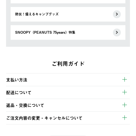
防災！備えるキャンプグッズ
SNOOPY（PEANUTS 75years）特集
ご利用ガイド
支払い方法
以下のいずれかの方法でお支払いいただけます。
配送について
・クレジットカード決済
【発送スケジュール】
・コンビニ決済
返品・交換について
ご注文・ご入金完了より2営業日以内に商品を発送いたします。
・Pay-easy決済
※お客様都合の場合
土日祝の発送はございませんので、木曜日以降のご注文は週明け
ご注文内容の変更・キャンセルについて
の発送となる場合がございます。
ご注文完了後、変更・キャンセルの個別のご対応はお受けできま
【返品】
※予約販売・長期連休期間中のご注文は除く（別途スケジュール
せん。
商品到着後7日以内にご連絡ください。
をご案内いたします。）