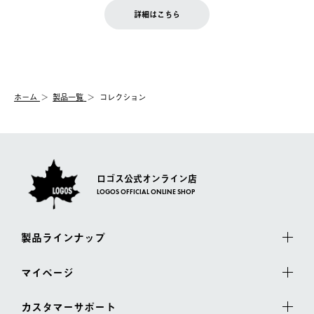
LOGOS FAMILY会員の方は、会員マイページ内 購入履歴画面に
お客様都合の返品にかかる送料は、お客様ご負担とさせていただ
詳細はこちら
『注文をキャンセルする』ボタンが表示されている場合のみ、発
きます。
【配送時間指定】
送手配前のためサイト上よりご注文キャンセルが可能です。
ご注文の際、ご注文内容確認画面にて配送時間指定が可能です。
【交換】
配送時間指定がない場合は、最短でのお届けとなります。
システム上、商品の交換（同一商品のカラー・サイズ交換を含
む）は受け付けておりません。
【配送業者】
ホーム
製品一覧
コレクション
一度お手元の商品を返品いただき、ご希望商品を再注文してくだ
佐川急便にて配送されます。
さい。
ロゴス公式オンライン店
LOGOS OFFICIAL ONLINE SHOP
製品ラインナップ
マイページ
カスタマーサポート