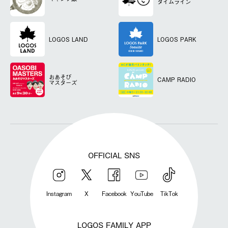
タイムライン
LOGOS LAND
LOGOS PARK
おあそび
CAMP RADIO
マスターズ
OFFICIAL SNS
Instagram
X
Facebook
YouTube
TikTok
LOGOS FAMILY APP