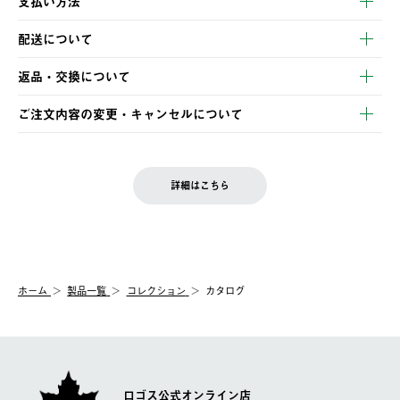
支払い方法
以下のいずれかの方法でお支払いいただけます。
配送について
・クレジットカード決済
【発送スケジュール】
・コンビニ決済
返品・交換について
ご注文・ご入金完了より2営業日以内に商品を発送いたします。
・Pay-easy決済
※お客様都合の場合
土日祝の発送はございませんので、木曜日以降のご注文は週明け
ご注文内容の変更・キャンセルについて
の発送となる場合がございます。
ご注文完了後、変更・キャンセルの個別のご対応はお受けできま
【返品】
※予約販売・長期連休期間中のご注文は除く（別途スケジュール
せん。
商品到着後7日以内にご連絡ください。
をご案内いたします。）
LOGOS FAMILY会員の方は、会員マイページ内 購入履歴画面に
お客様都合の返品にかかる送料は、お客様ご負担とさせていただ
詳細はこちら
『注文をキャンセルする』ボタンが表示されている場合のみ、発
きます。
【配送時間指定】
送手配前のためサイト上よりご注文キャンセルが可能です。
ご注文の際、ご注文内容確認画面にて配送時間指定が可能です。
【交換】
配送時間指定がない場合は、最短でのお届けとなります。
システム上、商品の交換（同一商品のカラー・サイズ交換を含
む）は受け付けておりません。
【配送業者】
ホーム
製品一覧
コレクション
カタログ
一度お手元の商品を返品いただき、ご希望商品を再注文してくだ
佐川急便にて配送されます。
さい。
ロゴス公式オンライン店