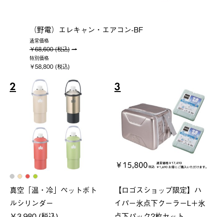
（野電）エレキャン・エアコン-BF
通常価格
￥68,600 (税込)
特別価格
￥58,800 (税込)
2
3
真空「温・冷」ペットボト
【ロゴスショップ限定】ハ
ルシリンダー
イパー氷点下クーラーL＋氷
￥3,980 (税込)
点下パック2枚セット