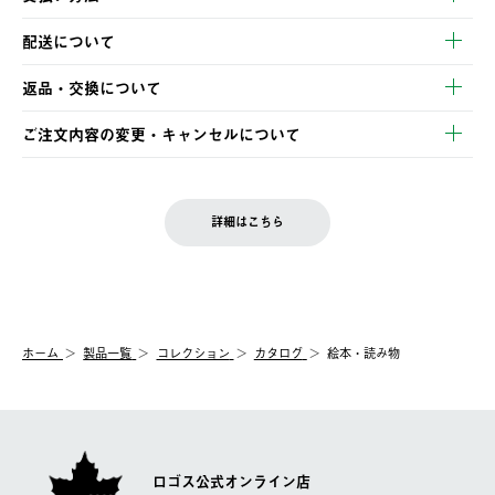
以下のいずれかの方法でお支払いいただけます。
配送について
・クレジットカード決済
【発送スケジュール】
・コンビニ決済
返品・交換について
ご注文・ご入金完了より2営業日以内に商品を発送いたします。
・Pay-easy決済
※お客様都合の場合
土日祝の発送はございませんので、木曜日以降のご注文は週明け
ご注文内容の変更・キャンセルについて
の発送となる場合がございます。
ご注文完了後、変更・キャンセルの個別のご対応はお受けできま
【返品】
※予約販売・長期連休期間中のご注文は除く（別途スケジュール
せん。
商品到着後7日以内にご連絡ください。
をご案内いたします。）
LOGOS FAMILY会員の方は、会員マイページ内 購入履歴画面に
お客様都合の返品にかかる送料は、お客様ご負担とさせていただ
詳細はこちら
『注文をキャンセルする』ボタンが表示されている場合のみ、発
きます。
【配送時間指定】
送手配前のためサイト上よりご注文キャンセルが可能です。
ご注文の際、ご注文内容確認画面にて配送時間指定が可能です。
【交換】
配送時間指定がない場合は、最短でのお届けとなります。
システム上、商品の交換（同一商品のカラー・サイズ交換を含
む）は受け付けておりません。
【配送業者】
ホーム
製品一覧
コレクション
カタログ
絵本・読み物
一度お手元の商品を返品いただき、ご希望商品を再注文してくだ
佐川急便にて配送されます。
さい。
ロゴス公式オンライン店