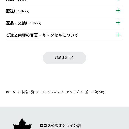
以下のいずれかの方法でお支払いいただけます。
配送について
・クレジットカード決済
【発送スケジュール】
・コンビニ決済
返品・交換について
ご注文・ご入金完了より2営業日以内に商品を発送いたします。
・Pay-easy決済
※お客様都合の場合
土日祝の発送はございませんので、木曜日以降のご注文は週明け
ご注文内容の変更・キャンセルについて
の発送となる場合がございます。
ご注文完了後、変更・キャンセルの個別のご対応はお受けできま
【返品】
※予約販売・長期連休期間中のご注文は除く（別途スケジュール
せん。
商品到着後7日以内にご連絡ください。
をご案内いたします。）
LOGOS FAMILY会員の方は、会員マイページ内 購入履歴画面に
お客様都合の返品にかかる送料は、お客様ご負担とさせていただ
詳細はこちら
『注文をキャンセルする』ボタンが表示されている場合のみ、発
きます。
【配送時間指定】
送手配前のためサイト上よりご注文キャンセルが可能です。
ご注文の際、ご注文内容確認画面にて配送時間指定が可能です。
【交換】
配送時間指定がない場合は、最短でのお届けとなります。
システム上、商品の交換（同一商品のカラー・サイズ交換を含
む）は受け付けておりません。
【配送業者】
ホーム
製品一覧
コレクション
カタログ
絵本・読み物
一度お手元の商品を返品いただき、ご希望商品を再注文してくだ
佐川急便にて配送されます。
さい。
ロゴス公式オンライン店