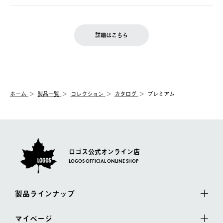
の発送となる場合がございます。
ご注文完了後、変更・キャンセルの個別のご対応はお受けできま
【返品】
※予約販売・長期連休期間中のご注文は除く（別途スケジュール
せん。
商品到着後7日以内にご連絡ください。
をご案内いたします。）
LOGOS FAMILY会員の方は、会員マイページ内 購入履歴画面に
お客様都合の返品にかかる送料は、お客様ご負担とさせていただ
詳細はこちら
『注文をキャンセルする』ボタンが表示されている場合のみ、発
きます。
【配送時間指定】
送手配前のためサイト上よりご注文キャンセルが可能です。
ご注文の際、ご注文内容確認画面にて配送時間指定が可能です。
【交換】
配送時間指定がない場合は、最短でのお届けとなります。
システム上、商品の交換（同一商品のカラー・サイズ交換を含
む）は受け付けておりません。
【配送業者】
ホーム
製品一覧
コレクション
カタログ
プレミアム
一度お手元の商品を返品いただき、ご希望商品を再注文してくだ
佐川急便にて配送されます。
さい。
ロゴス公式オンライン店
LOGOS OFFICIAL ONLINE SHOP
製品ラインナップ
マイページ