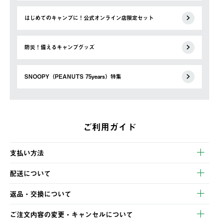
はじめてのキャンプに！公式オンライン店限定セット
防災！備えるキャンプグッズ
SNOOPY（PEANUTS 75years）特集
ご利用ガイド
支払い方法
以下のいずれかの方法でお支払いいただけます。
配送について
・クレジットカード決済
【発送スケジュール】
・コンビニ決済
返品・交換について
ご注文・ご入金完了より2営業日以内に商品を発送いたします。
・Pay-easy決済
※お客様都合の場合
土日祝の発送はございませんので、木曜日以降のご注文は週明け
ご注文内容の変更・キャンセルについて