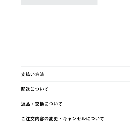
支払い方法
以下のいずれかの方法でお支払いいただけます。
配送について
・クレジットカード決済
・コンビニ決済
【発送スケジュール】
返品・交換について
・Pay-easy決済
ご注文・ご入金完了より2営業日以内に商品を発送いたしま
土日祝の発送はございませんので、木曜日以降のご注文は
※お客様都合の場合
ご注文内容の変更・キャンセルについて
※予約販売・長期連休期間中のご注文は除く（別途スケジ
【返品】
ご注文完了後、変更・キャンセルの個別のご対応はお受け