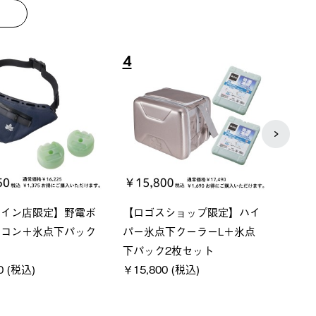
8
9
ベーシック スペースベ
Q-TOP ソーラーサンドブロッ
ポケ
クタゴン-BJ
クサンシェード-BF
￥5,7
00 (税込)
￥16,800 (税込)