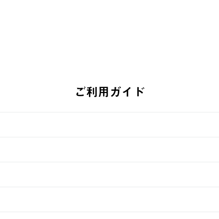
ご利用ガイド
す。
週明けの発送となる場合がございます。
ュールをご案内いたします。）
できません。