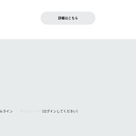
入履歴画面に『注文をキャンセルする』ボタンが表示されている場合のみ、
です。配送時間指定がない場合は、最短でのお届けとなります。
いただきます。
詳細はこちら
を含む）は受け付けておりません。
てください。
アムライン
アウトレット
（ログインしてください）