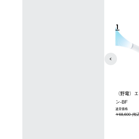
4
5
ン店限定】野電ボ
【ロゴスショップ限定】ハイ
ソーラーブ
ン＋氷点下パック
パー氷点下クーラーL＋氷点
ットタープ 
下パック2枚セット
￥21,800
税込)
￥15,800 (税込)