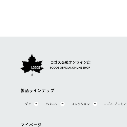
【配送時間指定】
商品到着後7日以内にご連絡ください。
LOGOS FAMILY会員の方は、会員マイページ内 購
ご注文の際、ご注文内容確認画面にて配送時間指定が可能
お客様都合の返品にかかる送料は、お客様ご負担とさせて
【配送業者】
【交換】
佐川急便にて配送されます。
システム上、商品の交換（同一商品のカラー・サイズ交換
一度お手元の商品を返品いただき、ご希望商品を再注文し
ロゴス公式オンライン店
LOGOS OFFICIAL ONLINE SHOP
製品ラインナップ
ギア
アパレル
コレクション
ロゴス プレミ
マイページ