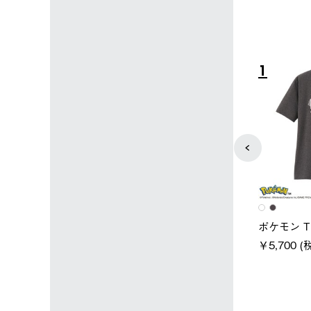
4
5
ユニセックス
レディース
タンダードボディ
LOGOS by LIPNER リゲイン
ノーメイ
テック ボディリカバリーTシ
￥5,940 
込)
ャツ #35503
￥5,940 (税込)