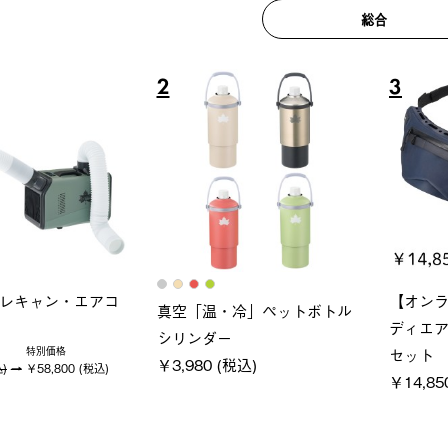
総合
6
7
ロック 風抜きQセ
ソーラーブロック 風抜きQセ
グラン
250-BG
ットタープ 200-BG
ース・オ
 (税込)
￥18,800 (税込)
￥209,0