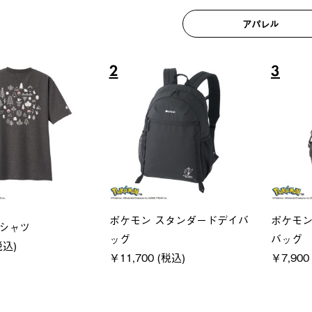
アパレル
6
7
ユニセックス
レディー
クフーディ
LOGOS by LIPNER リゲイン
ＵＶサ
(税込)
テック ボディリカバリーショ
ィ
ーツ #35504
通常価格
￥5,500 (
￥5,940 (税込)