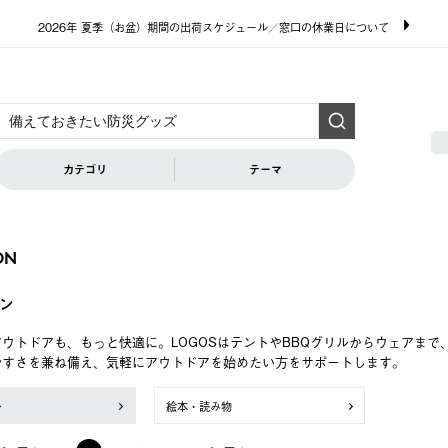
2026年 夏季（お盆）期間の出荷スケジュール／窓口の休業日について
カテゴリ
テーマ
ON
ン
ウトドアも、もっと快適に。LOGOSはテントやBBQグリルからウェアま
やすさを兼ね備え、気軽にアウトドアを始めたい方をサポートします。
ン
絵本・読み物