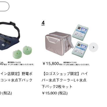
8
9
ベーシック スペースベ
Q-TOP ソーラーサンドブロッ
neo
クタゴン-BJ
クサンシェード-BF
ン500
00 (税込)
￥16,800 (税込)
通常価
￥187,