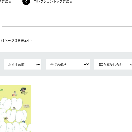
グに戻る
コレクショントップに戻る
件（1ページ⽬を表⽰中）