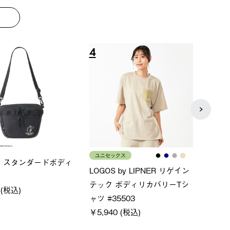
8
9
ス
メンズ
LOG
ムホールジップフーデ
クールタッチリラックスパン
SAC
ツ
￥21,
￥5,500 (税込)
特別価格
税込)
￥4,000 (税込)