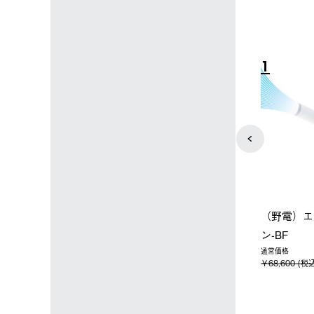
4
5
ン店限定】野電ボ
【ロゴスショップ限定】ハイ
ソーラーブ
ン＋氷点下パック
パー氷点下クーラーL＋氷点
ットタープ 
下パック2枚セット
￥21,800
税込)
￥15,800 (税込)