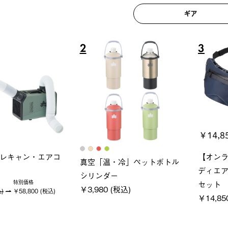
ギア
6
7
ロック 風抜きQセ
ソーラーブロック 風抜きQセ
グラン
250-BG
ットタープ 200-BG
ース・オ
 (税込)
￥18,800 (税込)
￥209,0