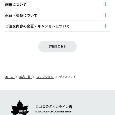
以下のいずれかの方法でお支払いいただけます。
配送について
・クレジットカード決済
【発送スケジュール】
・コンビニ決済
返品・交換について
ご注文・ご入金完了より2営業日以内に商品を発送いたします。
・Pay-easy決済
※お客様都合の場合
土日祝の発送はございませんので、木曜日以降のご注文は週明け
ご注文内容の変更・キャンセルについて
の発送となる場合がございます。
ご注文完了後、変更・キャンセルの個別のご対応はお受けできま
【返品】
※予約販売・長期連休期間中のご注文は除く（別途スケジュール
せん。
商品到着後7日以内にご連絡ください。
をご案内いたします。）
LOGOS FAMILY会員の方は、会員マイページ内 購入履歴画面に
お客様都合の返品にかかる送料は、お客様ご負担とさせていただ
詳細はこちら
『注文をキャンセルする』ボタンが表示されている場合のみ、発
きます。
【配送時間指定】
送手配前のためサイト上よりご注文キャンセルが可能です。
ご注文の際、ご注文内容確認画面にて配送時間指定が可能です。
【交換】
配送時間指定がない場合は、最短でのお届けとなります。
システム上、商品の交換（同一商品のカラー・サイズ交換を含
む）は受け付けておりません。
【配送業者】
ホーム
製品一覧
コレクション
ディスプレイ
一度お手元の商品を返品いただき、ご希望商品を再注文してくだ
佐川急便にて配送されます。
さい。
ロゴス公式オンライン店
LOGOS OFFICIAL ONLINE SHOP