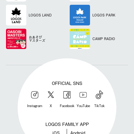
LOGOS LAND
LOGOS PARK
おあそび
CAMP RADIO
マスターズ
OFFICIAL SNS
Instagram
X
Facebook
YouTube
TikTok
LOGOS FAMILY APP
iOS
Android