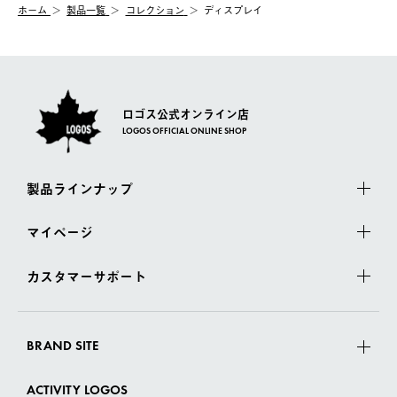
む）は受け付けておりません。
【配送業者】
ホーム
製品一覧
コレクション
ディスプレイ
一度お手元の商品を返品いただき、ご希望商品を再注文してくだ
佐川急便にて配送されます。
さい。
ロゴス公式オンライン店
LOGOS OFFICIAL ONLINE SHOP
製品ラインナップ
マイページ
カスタマーサポート
BRAND SITE
ACTIVITY LOGOS