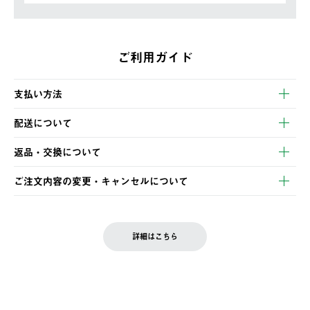
ご利用ガイド
支払い方法
以下のいずれかの方法でお支払いいただけます。
配送について
・クレジットカード決済
【発送スケジュール】
・コンビニ決済
返品・交換について
ご注文・ご入金完了より2営業日以内に商品を発送いたします。
・Pay-easy決済
※お客様都合の場合
土日祝の発送はございませんので、木曜日以降のご注文は週明け
ご注文内容の変更・キャンセルについて
の発送となる場合がございます。
ご注文完了後、変更・キャンセルの個別のご対応はお受けできま
【返品】
※予約販売・長期連休期間中のご注文は除く（別途スケジュール
せん。
商品到着後7日以内にご連絡ください。
をご案内いたします。）
LOGOS FAMILY会員の方は、会員マイページ内 購入履歴画面に
お客様都合の返品にかかる送料は、お客様ご負担とさせていただ
詳細はこちら
『注文をキャンセルする』ボタンが表示されている場合のみ、発
きます。
【配送時間指定】
送手配前のためサイト上よりご注文キャンセルが可能です。
ご注文の際、ご注文内容確認画面にて配送時間指定が可能です。
【交換】
配送時間指定がない場合は、最短でのお届けとなります。
システム上、商品の交換（同一商品のカラー・サイズ交換を含