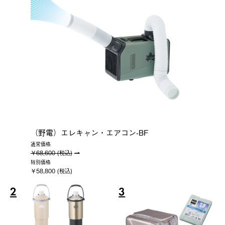
（野電）エレキャン・エアコン-BF
通常価格
￥68,600 (税込)
特別価格
￥58,800 (税込)
2
3