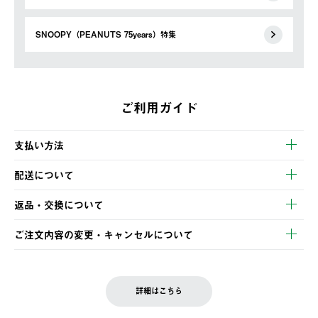
SNOOPY（PEANUTS 75years）特集
ご利用ガイド
支払い方法
以下のいずれかの方法でお支払いいただけます。
配送について
・クレジットカード決済
【発送スケジュール】
・コンビニ決済
返品・交換について
ご注文・ご入金完了より2営業日以内に商品を発送いたします。
・Pay-easy決済
※お客様都合の場合
土日祝の発送はございませんので、木曜日以降のご注文は週明け
ご注文内容の変更・キャンセルについて
の発送となる場合がございます。
ご注文完了後、変更・キャンセルの個別のご対応はお受けできま
【返品】
※予約販売・長期連休期間中のご注文は除く（別途スケジュール
せん。
商品到着後7日以内にご連絡ください。
をご案内いたします。）
LOGOS FAMILY会員の方は、会員マイページ内 購入履歴画面に
お客様都合の返品にかかる送料は、お客様ご負担とさせていただ
詳細はこちら
『注文をキャンセルする』ボタンが表示されている場合のみ、発
きます。
【配送時間指定】