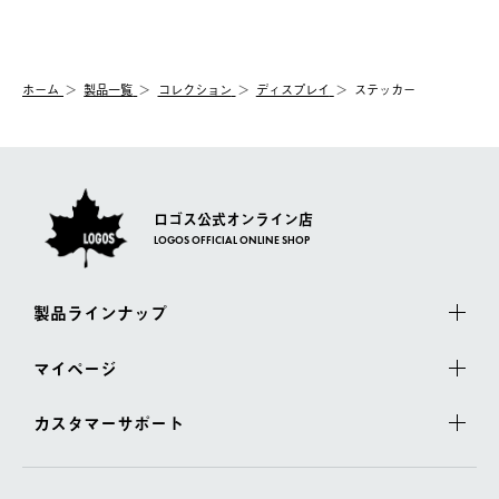
送手配前のためサイト上よりご注文キャンセルが可能です。
ご注文の際、ご注文内容確認画面にて配送時間指定が可能です。
【交換】
配送時間指定がない場合は、最短でのお届けとなります。
システム上、商品の交換（同一商品のカラー・サイズ交換を含
む）は受け付けておりません。
【配送業者】
ホーム
製品一覧
コレクション
ディスプレイ
ステッカー
一度お手元の商品を返品いただき、ご希望商品を再注文してくだ
佐川急便にて配送されます。
さい。
ロゴス公式オンライン店
LOGOS OFFICIAL ONLINE SHOP
製品ラインナップ
マイページ
カスタマーサポート