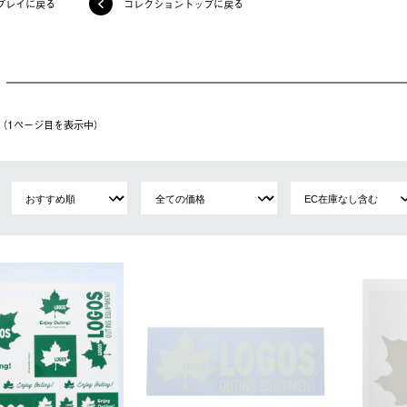
プレイに戻る
コレクショントップに戻る
件（1ページ⽬を表⽰中）