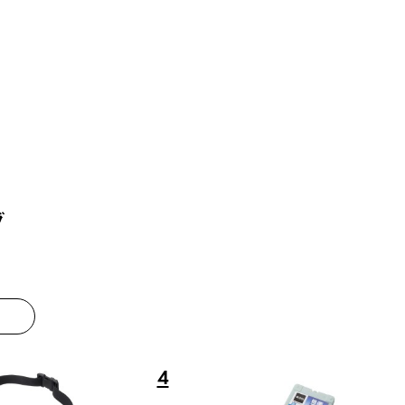
グ
4
5