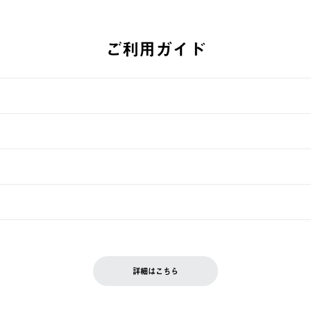
ご利用ガイド
す。
週明けの発送となる場合がございます。
ュールをご案内いたします。）
できません。
入履歴画面に『注文をキャンセルする』ボタンが表示されている場合のみ、
です。配送時間指定がない場合は、最短でのお届けとなります。
いただきます。
詳細はこちら
を含む）は受け付けておりません。