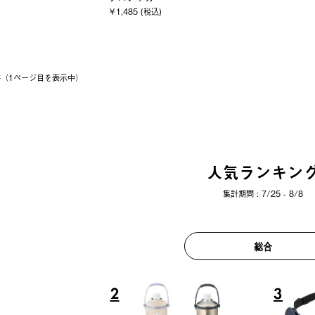
￥1,485 (税込)
6件（1ページ⽬を表⽰中）
人気ランキン
集計期間 : 7/25 - 8/8
総合
2
3