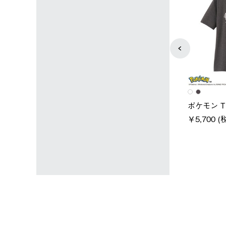
メンズ
TMARK RAKU
ポケモン 
クールタッチリラックスＴシ
￥5,700 (
ャツ
込)
￥4,400 (税込)