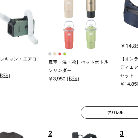
レキャン・エアコ
【オン
真空「温・冷」ペットボトル
ディエ
シリンダー
(税込)
セット
￥3,980 (税込)
￥14,85
アパレル
2
3