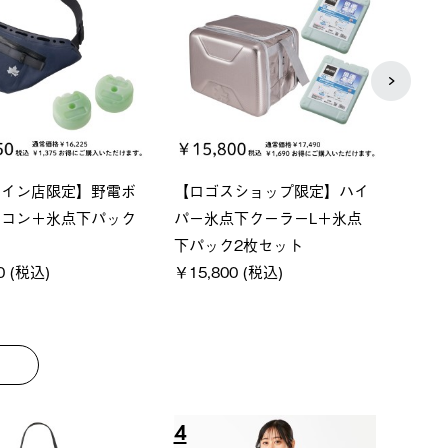
ライン店限定】野電ボ
【ロゴスショップ限定】ハイ
ソーラ
アコン＋氷点下パック
パー氷点下クーラーL＋氷点
ットタ
下パック2枚セット
￥21,
0 (税込)
￥15,800 (税込)
4
5