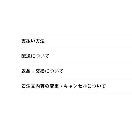
支払い方法
以下のいずれかの方法でお支払いいただけます。
配送について
・クレジットカード決済
・コンビニ決済
【発送スケジュール】
返品・交換について
・Pay-easy決済
ご注文・ご入金完了より2営業日以内に商品を発送いたしま
土日祝の発送はございませんので、木曜日以降のご注文は
※お客様都合の場合
ご注文内容の変更・キャンセルについて
※予約販売・長期連休期間中のご注文は除く（別途スケジ
【返品】
ご注文完了後、変更・キャンセルの個別のご対応はお受け
【配送時間指定】
商品到着後7日以内にご連絡ください。
LOGOS FAMILY会員の方は、会員マイページ内 購
ご注文の際、ご注文内容確認画面にて配送時間指定が可能
お客様都合の返品にかかる送料は、お客様ご負担とさせて
【配送業者】
【交換】
佐川急便にて配送されます。
システム上、商品の交換（同一商品のカラー・サイズ交換