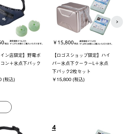
ライン店限定】野電ボ
【ロゴスショップ限定】ハイ
ソーラ
アコン＋氷点下パック
パー氷点下クーラーL＋氷点
ットタ
下パック2枚セット
￥21,
0 (税込)
￥15,800 (税込)
4
5