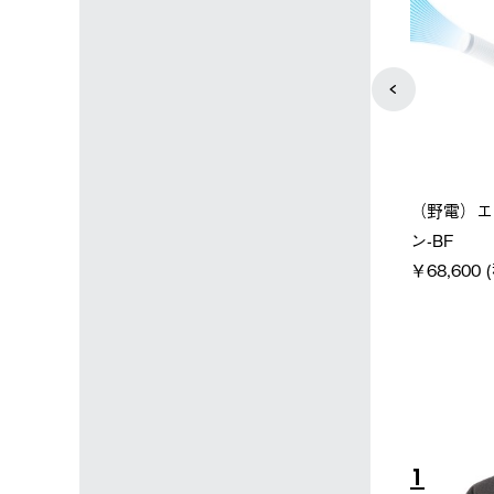
ースベース・デカゴ
【ロゴスショップ限定】ハイ
（野電）エ
パー氷点下クーラーM＋氷点
ン-BF
税込)
下パック2枚セット
￥68,600 
￥12,000 (税込)
10
1