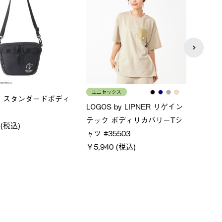
ユニセックス
レディ
 スタンダードボディ
LOGOS by LIPNER リゲイン
ノー
テック ボディリカバリーTシ
￥5,9
 (税込)
ャツ #35503
￥5,940 (税込)