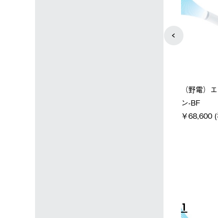
neos スペースベース・デカゴ
（野電）エ
ャツ
ン500-BE
ン-BF
)
￥187,000 (税込)
￥68,600 
10
1