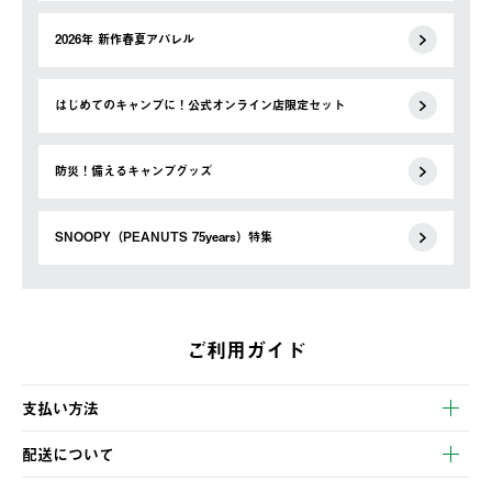
2026年 新作春夏アパレル
はじめてのキャンプに！公式オンライン店限定セット
防災！備えるキャンプグッズ
SNOOPY（PEANUTS 75years）特集
ご利用ガイド
支払い方法
以下のいずれかの方法でお支払いいただけます。
配送について
・クレジットカード決済
【発送スケジュール】
・コンビニ決済