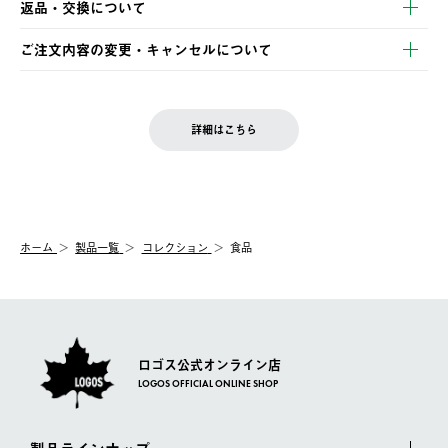
返品・交換について
ご注文・ご入金完了より2営業日以内に商品を発送いたします。
・Pay-easy決済
※お客様都合の場合
土日祝の発送はございませんので、木曜日以降のご注文は週明け
ご注文内容の変更・キャンセルについて
の発送となる場合がございます。
ご注文完了後、変更・キャンセルの個別のご対応はお受けできま
【返品】
※予約販売・長期連休期間中のご注文は除く（別途スケジュール
せん。
商品到着後7日以内にご連絡ください。
をご案内いたします。）
LOGOS FAMILY会員の方は、会員マイページ内 購入履歴画面に
お客様都合の返品にかかる送料は、お客様ご負担とさせていただ
詳細はこちら
『注文をキャンセルする』ボタンが表示されている場合のみ、発
きます。
【配送時間指定】
送手配前のためサイト上よりご注文キャンセルが可能です。
ご注文の際、ご注文内容確認画面にて配送時間指定が可能です。
【交換】
配送時間指定がない場合は、最短でのお届けとなります。
システム上、商品の交換（同一商品のカラー・サイズ交換を含
む）は受け付けておりません。
【配送業者】
ホーム
製品一覧
コレクション
食品
一度お手元の商品を返品いただき、ご希望商品を再注文してくだ
佐川急便にて配送されます。
さい。
ロゴス公式オンライン店
LOGOS OFFICIAL ONLINE SHOP