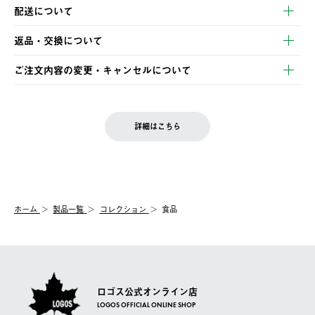
以下のいずれかの方法でお支払いいただけます。
配送について
・クレジットカード決済
【発送スケジュール】
・コンビニ決済
返品・交換について
ご注文・ご入金完了より2営業日以内に商品を発送いたします。
・Pay-easy決済
※お客様都合の場合
土日祝の発送はございませんので、木曜日以降のご注文は週明け
ご注文内容の変更・キャンセルについて
の発送となる場合がございます。
ご注文完了後、変更・キャンセルの個別のご対応はお受けできま
【返品】
※予約販売・長期連休期間中のご注文は除く（別途スケジュール
せん。
商品到着後7日以内にご連絡ください。
をご案内いたします。）
LOGOS FAMILY会員の方は、会員マイページ内 購入履歴画面に
お客様都合の返品にかかる送料は、お客様ご負担とさせていただ
詳細はこちら
『注文をキャンセルする』ボタンが表示されている場合のみ、発
きます。
【配送時間指定】
送手配前のためサイト上よりご注文キャンセルが可能です。
ご注文の際、ご注文内容確認画面にて配送時間指定が可能です。
【交換】
配送時間指定がない場合は、最短でのお届けとなります。
システム上、商品の交換（同一商品のカラー・サイズ交換を含
む）は受け付けておりません。
【配送業者】
ホーム
製品一覧
コレクション
食品
一度お手元の商品を返品いただき、ご希望商品を再注文してくだ
佐川急便にて配送されます。
さい。
ロゴス公式オンライン店
LOGOS OFFICIAL ONLINE SHOP