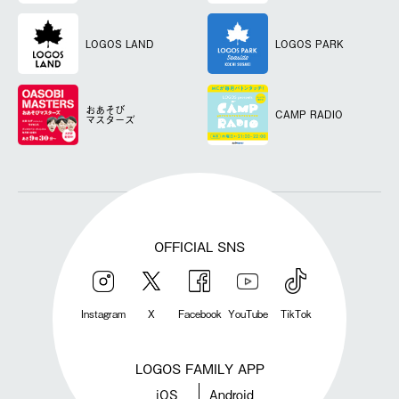
LOGOS LAND
LOGOS PARK
おあそび
CAMP RADIO
マスターズ
OFFICIAL SNS
Instagram
X
Facebook
YouTube
TikTok
LOGOS FAMILY APP
iOS
Android