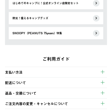
はじめてのキャンプに！公式オンライン店限定セット
防災！備えるキャンプグッズ
SNOOPY（PEANUTS 75years）特集
ご利用ガイド
支払い方法
以下のいずれかの方法でお支払いいただけます。
配送について
・クレジットカード決済
【発送スケジュール】
・コンビニ決済
返品・交換について
ご注文・ご入金完了より2営業日以内に商品を発送いたします。
・Pay-easy決済
※お客様都合の場合
土日祝の発送はございませんので、木曜日以降のご注文は週明け
ご注文内容の変更・キャンセルについて
の発送となる場合がございます。
ご注文完了後、変更・キャンセルの個別のご対応はお受けできま
【返品】