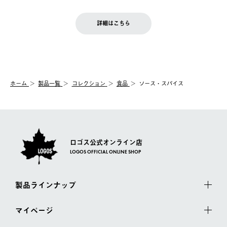
※予約販売・長期連休期間中のご注文は除く（別途スケジュール
せん。
商品到着後7日以内にご連絡ください。
をご案内いたします。）
LOGOS FAMILY会員の方は、会員マイページ内 購入履歴画面に
お客様都合の返品にかかる送料は、お客様ご負担とさせていただ
詳細はこちら
『注文をキャンセルする』ボタンが表示されている場合のみ、発
きます。
【配送時間指定】
送手配前のためサイト上よりご注文キャンセルが可能です。
ご注文の際、ご注文内容確認画面にて配送時間指定が可能です。
【交換】
配送時間指定がない場合は、最短でのお届けとなります。
システム上、商品の交換（同一商品のカラー・サイズ交換を含
む）は受け付けておりません。
【配送業者】
ホーム
製品一覧
コレクション
食品
ソース・スパイス
一度お手元の商品を返品いただき、ご希望商品を再注文してくだ
佐川急便にて配送されます。
さい。
ロゴス公式オンライン店
LOGOS OFFICIAL ONLINE SHOP
製品ラインナップ
マイページ