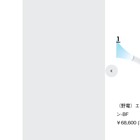
4
5
店限定】野電ボ
【ロゴスショップ限定】ハイ
ソーラーブ
＋氷点下パック
パー氷点下クーラーL＋氷点
ットタープ 
下パック2枚セット
￥21,800 
込)
￥15,800 (税込)