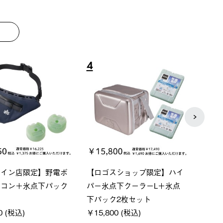
8
9
ーシック スペースベ
Q-TOP ソーラーサンドブロッ
neo
クタゴン-BJ
クサンシェード-BF
ン500
00 (税込)
￥16,800 (税込)
￥187