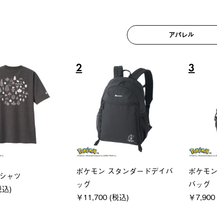
アパレル
6
7
ユニセックス
レディー
フーディ
LOGOS by LIPNER リゲイン
ＵＶサ
税込)
テック ボディリカバリーショ
ィ
ーツ #35504
通常価格
￥5,500 (