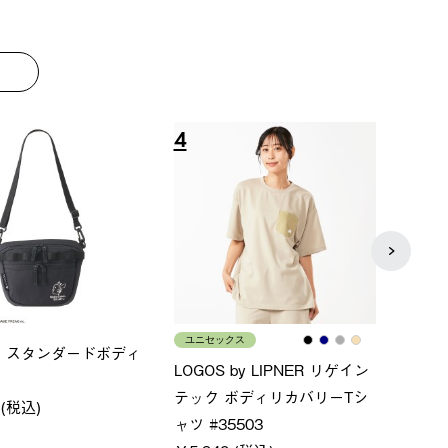
8
9
ス
メンズ
LOGO
ムホールジップフーデ
クールタッチリラックスパン
SACK
ツ
￥21,
￥5,500 (税込)
特別価格
税込)
￥4,000 (税込)