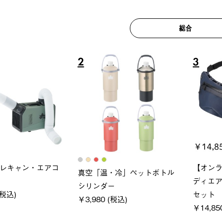
総合
6
7
ロック 風抜きQセ
ソーラーブロック 風抜きQセ
グランベ
250-BG
ットタープ 200-BG
ース・オ
(税込)
￥18,800 (税込)
￥209,0