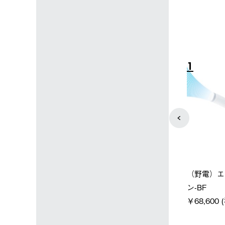
4
5
店限定】野電ボ
【ロゴスショップ限定】ハイ
ソーラーブ
＋氷点下パック
パー氷点下クーラーL＋氷点
ットタープ 
下パック2枚セット
￥21,800 
込)
￥15,800 (税込)