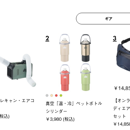
ギア
6
7
ロック 風抜きQセ
ソーラーブロック 風抜きQセ
グランベ
250-BG
ットタープ 200-BG
ース・オ
(税込)
￥18,800 (税込)
￥209,0