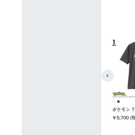
4
5
ユニセックス
レディース
タンダードボディ
LOGOS by LIPNER リゲイン
ノーメイク
テック ボディリカバリーTシ
￥5,940 (
)
ャツ #35503