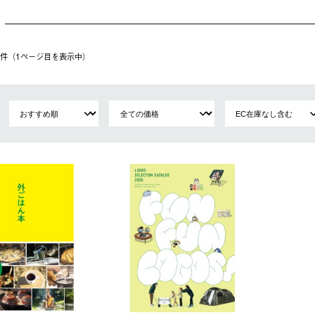
16件（1ページ⽬を表⽰中）