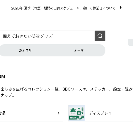
2026年 夏季（お盆）期間の出荷スケジュール／窓口の休業日について
カテゴリ
テーマ
ON
の楽しみを広げるコレクション一覧。BBQソースや、ステッカー、絵本・読
ンナップ。
食品
ディスプレイ