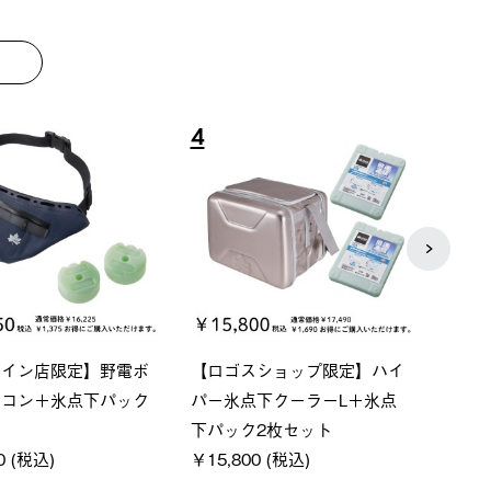
8
9
ーシック スペースベ
Q-TOP ソーラーサンドブロッ
ポケモ
クタゴン-BJ
クサンシェード-BF
￥5,7
00 (税込)
￥16,800 (税込)