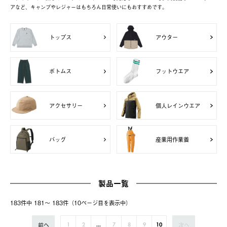
アなど、キャンプやレジャーはもちろん日常使いにもおすすめです。
トップス
アウター
ボトムス
フットウエア
アクセサリー
個人レインウエア
バッグ
産業用作業着
製品一覧
183件中 181〜 183件（10ページ⽬を表⽰中）
前へ
次へ
1
2
...
7
8
9
10