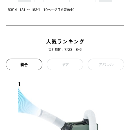
183件中 181 〜 183件（10ページ⽬を表⽰中）
人気ランキング
集計期間 : 7/23 - 8/6
総合
ギア
アパレル
1