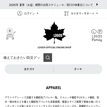
2026年 夏季（お盆）期間の出荷スケジュール／窓口の休業日について
ログイン
カスタマーサポート
0
LOGOS OFFICIAL
ONLINE SHOP
カテゴリ
テーマ
APPAREL
アウトドアシーンで活躍する機能性アパレル一覧。ストレッチ機能やUVカット機能、防
水・撥水性などを備えた機能性アパレルも多数展開。豊富なサイズ展開で家族お揃いのコ
ーディネートが楽しめるファミリーサイズにも対応したシリーズも。高機能なレインウェ