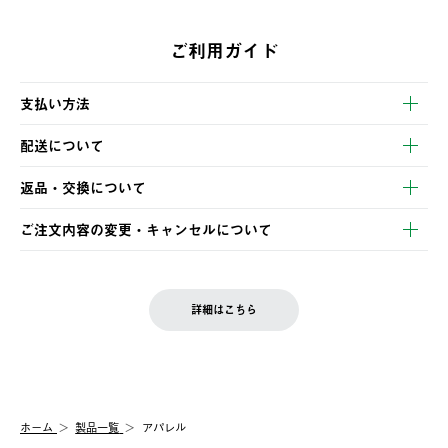
ご利用ガイド
支払い方法
以下のいずれかの方法でお支払いいただけます。
配送について
・クレジットカード決済
【発送スケジュール】
・コンビニ決済
返品・交換について
ご注文・ご入金完了より2営業日以内に商品を発送いたします。
・Pay-easy決済
※お客様都合の場合
土日祝の発送はございませんので、木曜日以降のご注文は週明け
ご注文内容の変更・キャンセルについて
の発送となる場合がございます。
ご注文完了後、変更・キャンセルの個別のご対応はお受けできま
【返品】
※予約販売・長期連休期間中のご注文は除く（別途スケジュール
せん。
商品到着後7日以内にご連絡ください。
をご案内いたします。）
LOGOS FAMILY会員の方は、会員マイページ内 購入履歴画面に
お客様都合の返品にかかる送料は、お客様ご負担とさせていただ
詳細はこちら
『注文をキャンセルする』ボタンが表示されている場合のみ、発
きます。
【配送時間指定】
送手配前のためサイト上よりご注文キャンセルが可能です。
ご注文の際、ご注文内容確認画面にて配送時間指定が可能です。
【交換】
配送時間指定がない場合は、最短でのお届けとなります。
システム上、商品の交換（同一商品のカラー・サイズ交換を含
む）は受け付けておりません。
【配送業者】
ホーム
製品一覧
アパレル
一度お手元の商品を返品いただき、ご希望商品を再注文してくだ
佐川急便にて配送されます。