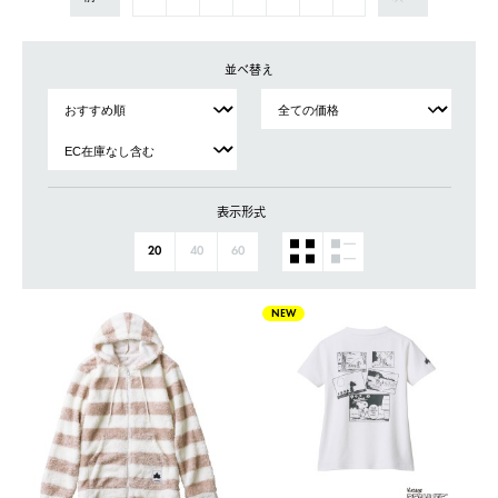
並べ替え
表示形式
20
40
60
NEW