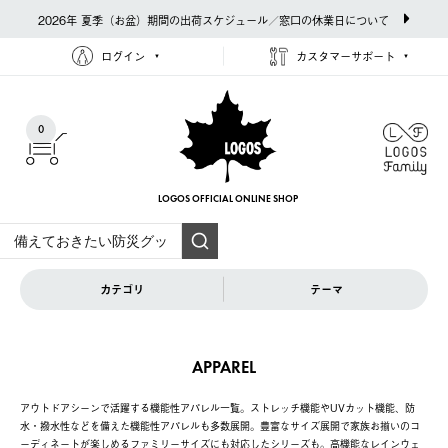
2026年 夏季（お盆）期間の出荷スケジュール／窓口の休業日について
ログイン
カスタマーサポート
0
LOGOS OFFICIAL
ONLINE SHOP
カテゴリ
テーマ
APPAREL
アウトドアシーンで活躍する機能性アパレル一覧。ストレッチ機能やUVカット機能、防
水・撥水性などを備えた機能性アパレルも多数展開。豊富なサイズ展開で家族お揃いのコ
ーディネートが楽しめるファミリーサイズにも対応したシリーズも。高機能なレインウェ