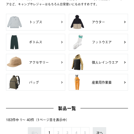
アなど、キャンプやレジャーはもちろん日常使いにもおすすめです。
トップス
アウター
ボトムス
フットウエア
アクセサリー
個人レインウエア
バッグ
産業用作業着
製品一覧
183件中 1〜 40件（1ページ⽬を表⽰中）
前へ
次へ
1
2
3
4
5