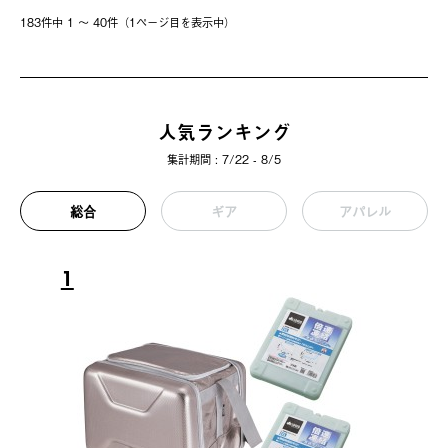
183件中 1 〜 40件（1ページ⽬を表⽰中）
人気ランキング
集計期間 : 7/22 - 8/5
総合
ギア
アパレル
1