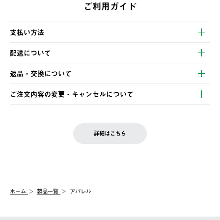
ご利用ガイド
支払い方法
以下のいずれかの方法でお支払いいただけます。
配送について
・クレジットカード決済
【発送スケジュール】
・コンビニ決済
返品・交換について
ご注文・ご入金完了より2営業日以内に商品を発送いたします。
・Pay-easy決済
※お客様都合の場合
土日祝の発送はございませんので、木曜日以降のご注文は週明け
ご注文内容の変更・キャンセルについて
の発送となる場合がございます。
ご注文完了後、変更・キャンセルの個別のご対応はお受けできま
【返品】
※予約販売・長期連休期間中のご注文は除く（別途スケジュール
せん。
商品到着後7日以内にご連絡ください。
をご案内いたします。）
LOGOS FAMILY会員の方は、会員マイページ内 購入履歴画面に
お客様都合の返品にかかる送料は、お客様ご負担とさせていただ
詳細はこちら
『注文をキャンセルする』ボタンが表示されている場合のみ、発
きます。
【配送時間指定】
送手配前のためサイト上よりご注文キャンセルが可能です。
ご注文の際、ご注文内容確認画面にて配送時間指定が可能です。
【交換】
配送時間指定がない場合は、最短でのお届けとなります。
システム上、商品の交換（同一商品のカラー・サイズ交換を含
む）は受け付けておりません。
【配送業者】
ホーム
製品一覧
アパレル
一度お手元の商品を返品いただき、ご希望商品を再注文してくだ
佐川急便にて配送されます。
さい。