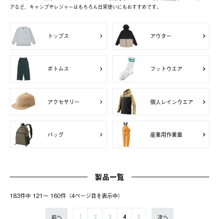
アなど、キャンプやレジャーはもちろん日常使いにもおすすめです。
トップス
アウター
ボトムス
フットウエア
アクセサリー
個人レインウエア
バッグ
産業用作業着
製品一覧
183件中 121〜 160件（4ページ⽬を表⽰中）
前へ
次へ
1
2
3
4
5