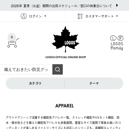
2026年 夏季（お盆）期間の出荷スケジュール／窓口の休業日について
ログイン
カスタマーサポート
0
LOGOS OFFICIAL
ONLINE SHOP
カテゴリ
テーマ
APPAREL
アウトドアシーンで活躍する機能性アパレル一覧。ストレッチ機能やUVカット機能、防
水・撥水性などを備えた機能性アパレルも多数展開。豊富なサイズ展開で家族お揃いのコ
ーディネートが楽しめるファミリーサイズにも対応したシリーズも。高機能なレインウェ