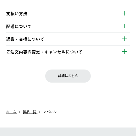
支払い方法
以下のいずれかの方法でお支払いいただけます。
配送について
・クレジットカード決済
【発送スケジュール】
・コンビニ決済
返品・交換について
ご注文・ご入金完了より2営業日以内に商品を発送いたします。
・Pay-easy決済
※お客様都合の場合
土日祝の発送はございませんので、木曜日以降のご注文は週明け
ご注文内容の変更・キャンセルについて
の発送となる場合がございます。
ご注文完了後、変更・キャンセルの個別のご対応はお受けできま
【返品】
※予約販売・長期連休期間中のご注文は除く（別途スケジュール
せん。
商品到着後7日以内にご連絡ください。
をご案内いたします。）
LOGOS FAMILY会員の方は、会員マイページ内 購入履歴画面に
お客様都合の返品にかかる送料は、お客様ご負担とさせていただ
詳細はこちら
『注文をキャンセルする』ボタンが表示されている場合のみ、発
きます。
【配送時間指定】
送手配前のためサイト上よりご注文キャンセルが可能です。
ご注文の際、ご注文内容確認画面にて配送時間指定が可能です。
【交換】
配送時間指定がない場合は、最短でのお届けとなります。
システム上、商品の交換（同一商品のカラー・サイズ交換を含
む）は受け付けておりません。
【配送業者】
ホーム
製品一覧
アパレル
一度お手元の商品を返品いただき、ご希望商品を再注文してくだ
佐川急便にて配送されます。
さい。