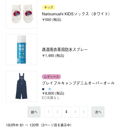
キッズ
Narisumushi KIDSソックス（ホワイト）
￥550 (税込)
透湿雨衣専用防水スプレー
￥1,485 (税込)
レディース
プレイフルキャンプデニムオーバーオール
￥8,800 (税込)
EC在庫なし
前へ
次へ
1
2
3
4
5
183件中 81 〜 120件（3ページ⽬を表⽰中）