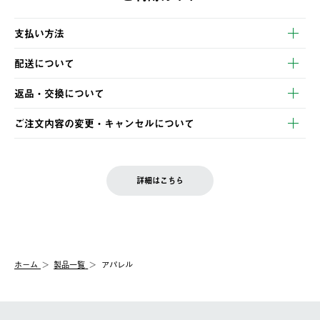
支払い方法
以下のいずれかの方法でお支払いいただけます。
配送について
・クレジットカード決済
【発送スケジュール】
・コンビニ決済
返品・交換について
ご注文・ご入金完了より2営業日以内に商品を発送いたします。
・Pay-easy決済
※お客様都合の場合
土日祝の発送はございませんので、木曜日以降のご注文は週明け
ご注文内容の変更・キャンセルについて
の発送となる場合がございます。
ご注文完了後、変更・キャンセルの個別のご対応はお受けできま
【返品】
※予約販売・長期連休期間中のご注文は除く（別途スケジュール
せん。
商品到着後7日以内にご連絡ください。
をご案内いたします。）
LOGOS FAMILY会員の方は、会員マイページ内 購入履歴画面に
お客様都合の返品にかかる送料は、お客様ご負担とさせていただ
詳細はこちら
『注文をキャンセルする』ボタンが表示されている場合のみ、発
きます。
【配送時間指定】
送手配前のためサイト上よりご注文キャンセルが可能です。
ご注文の際、ご注文内容確認画面にて配送時間指定が可能です。
【交換】
配送時間指定がない場合は、最短でのお届けとなります。
システム上、商品の交換（同一商品のカラー・サイズ交換を含
む）は受け付けておりません。
【配送業者】
ホーム
製品一覧
アパレル
一度お手元の商品を返品いただき、ご希望商品を再注文してくだ
佐川急便にて配送されます。
さい。