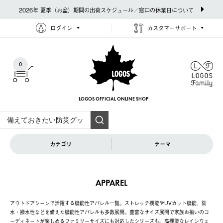
2026年 夏季（お盆）期間の出荷スケジュール／窓口の休業日について
ログイン
カスタマーサポート
0
LOGOS OFFICIAL
ONLINE SHOP
カテゴリ
テーマ
APPAREL
アウトドアシーンで活躍する機能性アパレル一覧。ストレッチ機能やUVカット機能、防
水・撥水性などを備えた機能性アパレルも多数展開。豊富なサイズ展開で家族お揃いのコ
ーディネートが楽しめるファミリーサイズにも対応したシリーズも。高機能なレインウェ