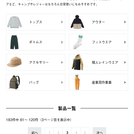
アなど、キャンプやレジャーはもちろん日常使いにもおすすめです。
トップス
アウター
ボトムス
フットウエア
アクセサリー
個人レインウエア
バッグ
産業用作業着
製品一覧
183件中 81〜 120件（3ページ⽬を表⽰中）
前へ
次へ
1
2
3
4
5