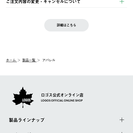
ご注文内容の変更・キャンセルについて
の発送となる場合がございます。
ご注文完了後、変更・キャンセルの個別のご対応はお受けできま
【返品】
※予約販売・長期連休期間中のご注文は除く（別途スケジュール
せん。
商品到着後7日以内にご連絡ください。
をご案内いたします。）
LOGOS FAMILY会員の方は、会員マイページ内 購入履歴画面に
お客様都合の返品にかかる送料は、お客様ご負担とさせていただ
詳細はこちら
『注文をキャンセルする』ボタンが表示されている場合のみ、発
きます。
【配送時間指定】
送手配前のためサイト上よりご注文キャンセルが可能です。
ご注文の際、ご注文内容確認画面にて配送時間指定が可能です。
【交換】
配送時間指定がない場合は、最短でのお届けとなります。
システム上、商品の交換（同一商品のカラー・サイズ交換を含
む）は受け付けておりません。
【配送業者】
ホーム
製品一覧
アパレル
一度お手元の商品を返品いただき、ご希望商品を再注文してくだ
佐川急便にて配送されます。
さい。
ロゴス公式オンライン店
LOGOS OFFICIAL ONLINE SHOP
製品ラインナップ