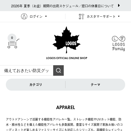
2026年 夏季（お盆）期間の出荷スケジュール／窓口の休業日について
ログイン
カスタマーサポート
0
LOGOS OFFICIAL
ONLINE SHOP
カテゴリ
テーマ
APPAREL
アウトドアシーンで活躍する機能性アパレル一覧。ストレッチ機能やUVカット機能、防
水・撥水性などを備えた機能性アパレルも多数展開。豊富なサイズ展開で家族お揃いのコ
ーディネートが楽しめるファミリーサイズにも対応したシリーズも。高機能なレインウェ