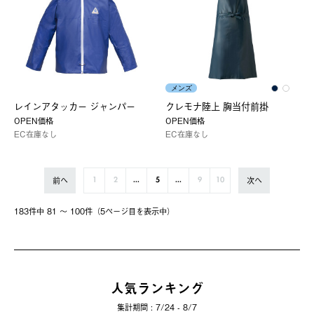
メンズ
レインアタッカー ジャンパー
クレモナ陸上 胸当付前掛
OPEN価格
OPEN価格
EC在庫なし
EC在庫なし
前へ
次へ
1
2
...
5
...
9
10
183件中 81 〜 100件（5ページ⽬を表⽰中）
人気ランキング
集計期間 : 7/24 - 8/7