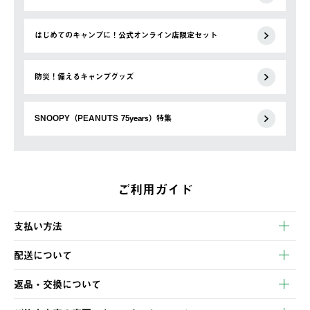
はじめてのキャンプに！公式オンライン店限定セット
防災！備えるキャンプグッズ
SNOOPY（PEANUTS 75years）特集
ご利用ガイド
支払い方法
以下のいずれかの方法でお支払いいただけます。
配送について
・クレジットカード決済
【発送スケジュール】
・コンビニ決済
返品・交換について
ご注文・ご入金完了より2営業日以内に商品を発送いたします。
・Pay-easy決済
※お客様都合の場合
土日祝の発送はございませんので、木曜日以降のご注文は週明け