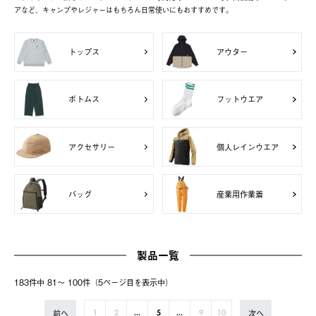
アなど、キャンプやレジャーはもちろん日常使いにもおすすめです。
トップス
アウター
ボトムス
フットウエア
アクセサリー
個人レインウエア
バッグ
産業用作業着
製品一覧
183件中 81〜 100件（5ページ⽬を表⽰中）
前へ
次へ
1
2
...
5
...
9
10