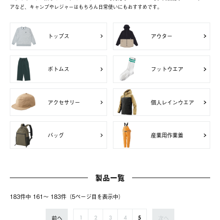
アなど、キャンプやレジャーはもちろん日常使いにもおすすめです。
トップス
アウター
ボトムス
フットウエア
アクセサリー
個人レインウエア
バッグ
産業用作業着
製品一覧
183件中 161〜 183件（5ページ⽬を表⽰中）
前へ
次へ
1
2
3
4
5