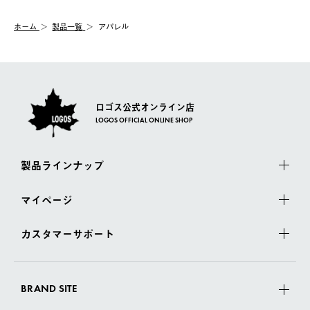
システム上、商品の交換（同一商品のカラー・サイズ交換を含
む）は受け付けておりません。
【配送業者】
ホーム
製品一覧
アパレル
一度お手元の商品を返品いただき、ご希望商品を再注文してくだ
佐川急便にて配送されます。
さい。
ロゴス公式オンライン店
LOGOS OFFICIAL ONLINE SHOP
製品ラインナップ
マイページ
カスタマーサポート
BRAND SITE