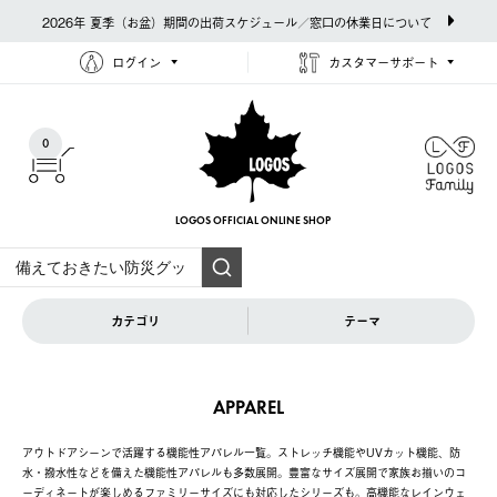
2026年 夏季（お盆）期間の出荷スケジュール／窓口の休業日について
ログイン
カスタマーサポート
0
LOGOS OFFICIAL
ONLINE SHOP
カテゴリ
テーマ
APPAREL
アウトドアシーンで活躍する機能性アパレル一覧。ストレッチ機能やUVカット機能、防
水・撥水性などを備えた機能性アパレルも多数展開。豊富なサイズ展開で家族お揃いのコ
ーディネートが楽しめるファミリーサイズにも対応したシリーズも。高機能なレインウェ