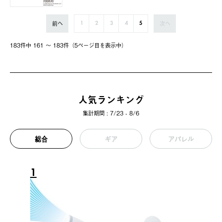
前へ
次へ
1
2
3
4
5
183件中 161 〜 183件（5ページ⽬を表⽰中）
人気ランキング
集計期間 : 7/23 - 8/6
総合
ギア
アパレル
1