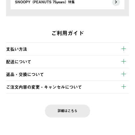
SNOOPY（PEANUTS 75years）特集
ご利用ガイド
支払い方法
以下のいずれかの方法でお支払いいただけます。
配送について
・クレジットカード決済
【発送スケジュール】
・コンビニ決済
返品・交換について
ご注文・ご入金完了より2営業日以内に商品を発送いたします。
・Pay-easy決済
※お客様都合の場合
土日祝の発送はございませんので、木曜日以降のご注文は週明け
ご注文内容の変更・キャンセルについて
の発送となる場合がございます。
ご注文完了後、変更・キャンセルの個別のご対応はお受けできま
【返品】
※予約販売・長期連休期間中のご注文は除く（別途スケジュール
せん。
商品到着後7日以内にご連絡ください。
をご案内いたします。）
LOGOS FAMILY会員の方は、会員マイページ内 購入履歴画面に
お客様都合の返品にかかる送料は、お客様ご負担とさせていただ
詳細はこちら
『注文をキャンセルする』ボタンが表示されている場合のみ、発
きます。
【配送時間指定】
送手配前のためサイト上よりご注文キャンセルが可能です。
ご注文の際、ご注文内容確認画面にて配送時間指定が可能です。
【交換】
配送時間指定がない場合は、最短でのお届けとなります。