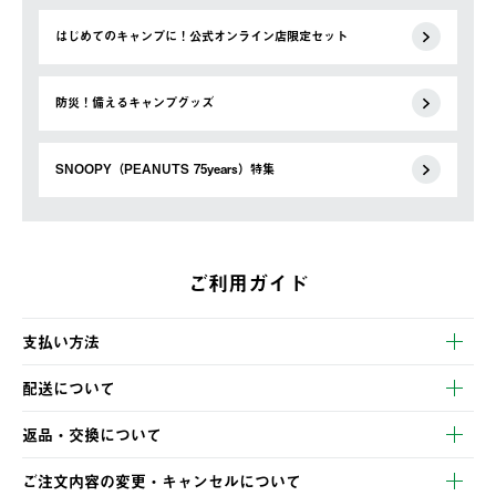
はじめてのキャンプに！公式オンライン店限定セット
防災！備えるキャンプグッズ
SNOOPY（PEANUTS 75years）特集
ご利用ガイド
支払い方法
以下のいずれかの方法でお支払いいただけます。
配送について
・クレジットカード決済
【発送スケジュール】
・コンビニ決済
返品・交換について
ご注文・ご入金完了より2営業日以内に商品を発送いたします。
・Pay-easy決済
※お客様都合の場合
土日祝の発送はございませんので、木曜日以降のご注文は週明け
ご注文内容の変更・キャンセルについて
の発送となる場合がございます。