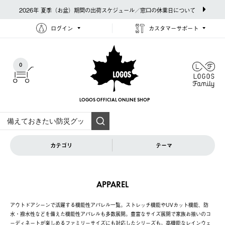
2026年 夏季（お盆）期間の出荷スケジュール／窓口の休業日について
ログイン
カスタマーサポート
0
LOGOS OFFICIAL
ONLINE SHOP
カテゴリ
テーマ
APPAREL
アウトドアシーンで活躍する機能性アパレル一覧。ストレッチ機能やUVカット機能、防
水・撥水性などを備えた機能性アパレルも多数展開。豊富なサイズ展開で家族お揃いのコ
ーディネートが楽しめるファミリーサイズにも対応したシリーズも。高機能なレインウェ