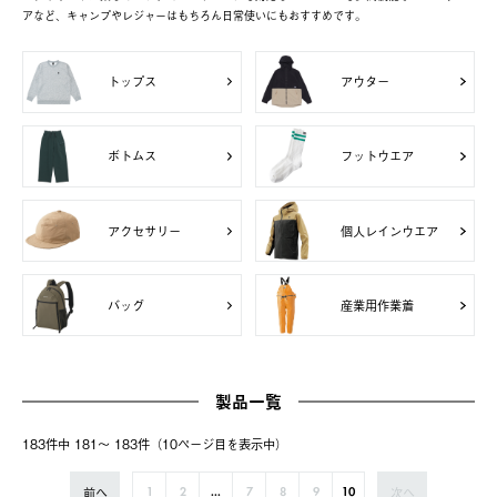
アなど、キャンプやレジャーはもちろん日常使いにもおすすめです。
トップス
アウター
ボトムス
フットウエア
アクセサリー
個人レインウエア
バッグ
産業用作業着
製品一覧
183件中 181〜 183件（10ページ⽬を表⽰中）
前へ
次へ
1
2
...
7
8
9
10