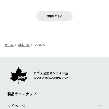
ご注文完了後、変更・キャンセルの個別のご対応はお受けできま
【返品】
※予約販売・長期連休期間中のご注文は除く（別途スケジュール
せん。
商品到着後7日以内にご連絡ください。
をご案内いたします。）
LOGOS FAMILY会員の方は、会員マイページ内 購入履歴画面に
お客様都合の返品にかかる送料は、お客様ご負担とさせていただ
詳細はこちら
『注文をキャンセルする』ボタンが表示されている場合のみ、発
きます。
【配送時間指定】
送手配前のためサイト上よりご注文キャンセルが可能です。
ご注文の際、ご注文内容確認画面にて配送時間指定が可能です。
【交換】
配送時間指定がない場合は、最短でのお届けとなります。
システム上、商品の交換（同一商品のカラー・サイズ交換を含
む）は受け付けておりません。
【配送業者】
ホーム
製品一覧
アパレル
一度お手元の商品を返品いただき、ご希望商品を再注文してくだ
佐川急便にて配送されます。
さい。
ロゴス公式オンライン店
LOGOS OFFICIAL ONLINE SHOP
製品ラインナップ
マイページ