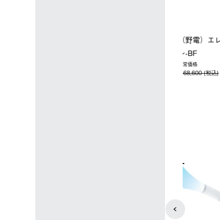
ップ限定】ハイ
【オンライン店限定】野電ボ
ソーラーブ
ーラーL＋氷点
ディエアコン＋氷点下パック
ットタープ 
セット
セット
￥21,800 
込)
￥14,850 (税込)
4
5