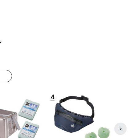
グ
8
9