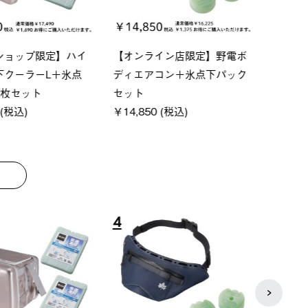
ーシック スペースベ
Q-TOP ソーラーサンドブロッ
ソーラ
クタゴン-BJ
クサンシェード-BF
ットタ
00 (税込)
￥16,800 (税込)
￥18,
8
9