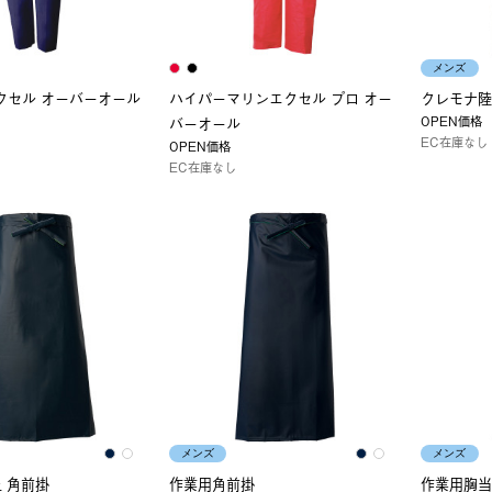
メンズ
クセル オーバーオール
ハイパーマリンエクセル プロ オー
クレモナ陸
OPEN価格
バーオール
EC在庫なし
OPEN価格
EC在庫なし
メンズ
メンズ
 角前掛
作業用角前掛
作業用胸当