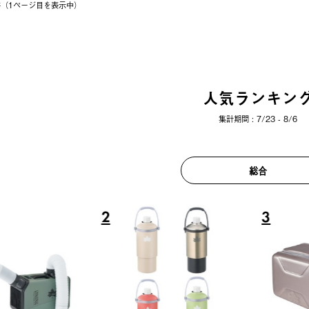
9件（1ページ⽬を表⽰中）
人気ランキン
集計期間 : 7/23 - 8/6
総合
6
7