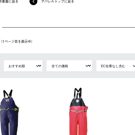
作業着に戻る
アパレルトップに戻る
件（1ページ⽬を表⽰中）