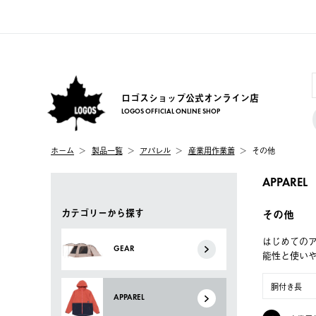
ロゴスショップ公式オンライン店
LOGOS OFFICIAL ONLINE SHOP
ホーム
製品一覧
アパレル
産業用作業着
その他
APPAREL
カテゴリーから探す
その他
はじめてのア
GEAR
能性と使い
胴付き長
APPAREL