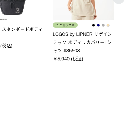
メンズ
レディ
×FOOTMARK RAKU
クールタッチリラックスＴシ
ＵＶ
ャツ
ィ
0 (税込)
￥4,400 (税込)
通常価格
￥5,500