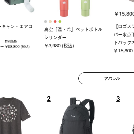
ロック 風抜きQセ
グランベーシック スペースベ
Q-TO
250-BG
ース・オクタゴン-BJ
クサンシ
(税込)
￥209,000 (税込)
￥16,80
アパレル
6
7