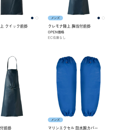
メンズ
上 クイック前掛
クレモナ陸上 胸当付前掛
OPEN価格
EC在庫なし
メンズ
付前掛
マリンエクセル 防水腕カバー