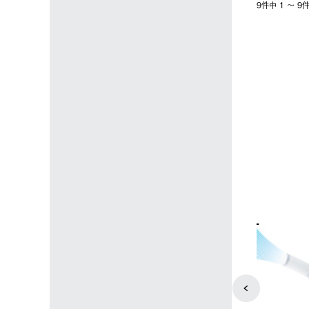
9件中 1 〜 
4
5