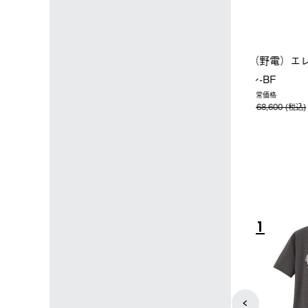
ップ限定】ハイ
【オンライン店限定】野電ボ
ソーラーブ
ーラーL＋氷点
ディエアコン＋氷点下パック
ットタープ 
セット
セット
￥21,800 
込)
￥14,850 (税込)
4
5