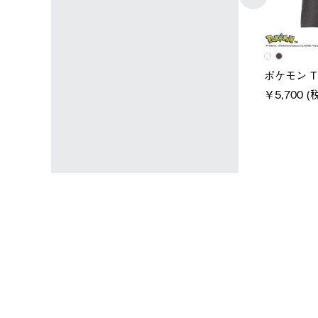
ユニセックス
レディース
タンダードボディ
LOGOS by LIPNER リゲイン
ノーメイク
テック ボディリカバリーTシ
￥5,940 (
)
ャツ #35503
￥5,940 (税込)