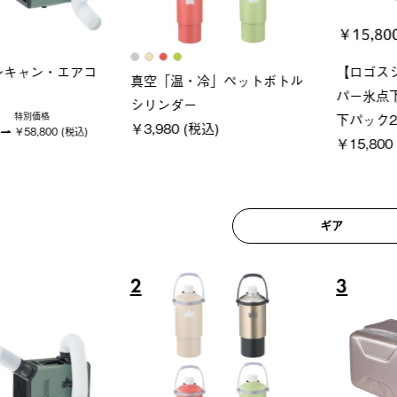
ロック 風抜きQセ
グランベ
ポケモン Tシャツ
250-BG
ース・オ
￥5,700 (税込)
(税込)
￥209,0
ギア
6
7