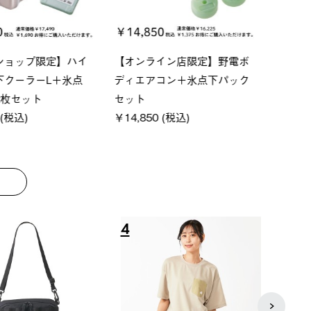
P ソーラーサンドブロッ
ソーラーブロック 風抜きQセ
【ロ
ェード-BF
ットタープ 200-BG
パー
0 (税込)
￥18,800 (税込)
下パ
￥12,
8
9