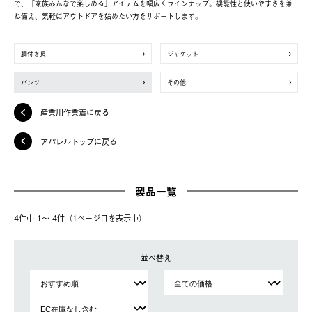
で、「家族みんなで楽しめる」アイテムを幅広くラインナップ。機能性と使いやすさを兼
ね備え、気軽にアウトドアを始めたい方をサポートします。
胴付き長
ジャケット
パンツ
その他
産業用作業着に戻る
アパレルトップに戻る
製品一覧
4件中 1〜 4件（1ページ⽬を表⽰中）
並べ替え