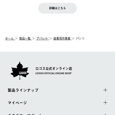
せん。
商品到着後7日以内にご連絡ください。
をご案内いたします。）
LOGOS FAMILY会員の方は、会員マイページ内 購入履歴画面に
お客様都合の返品にかかる送料は、お客様ご負担とさせていただ
詳細はこちら
『注文をキャンセルする』ボタンが表示されている場合のみ、発
きます。
【配送時間指定】
送手配前のためサイト上よりご注文キャンセルが可能です。
ご注文の際、ご注文内容確認画面にて配送時間指定が可能です。
【交換】
配送時間指定がない場合は、最短でのお届けとなります。
システム上、商品の交換（同一商品のカラー・サイズ交換を含
む）は受け付けておりません。
【配送業者】
ホーム
製品一覧
アパレル
産業用作業着
パンツ
一度お手元の商品を返品いただき、ご希望商品を再注文してくだ
佐川急便にて配送されます。
さい。
ロゴス公式オンライン店
LOGOS OFFICIAL ONLINE SHOP
製品ラインナップ
マイページ