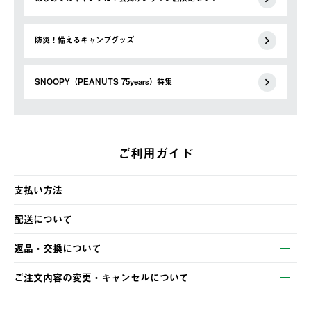
防災！備えるキャンプグッズ
SNOOPY（PEANUTS 75years）特集
ご利用ガイド
支払い方法
以下のいずれかの方法でお支払いいただけます。
配送について
・クレジットカード決済
【発送スケジュール】
・コンビニ決済
返品・交換について
ご注文・ご入金完了より2営業日以内に商品を発送いたします。
・Pay-easy決済
※お客様都合の場合
土日祝の発送はございませんので、木曜日以降のご注文は週明け
ご注文内容の変更・キャンセルについて
の発送となる場合がございます。
ご注文完了後、変更・キャンセルの個別のご対応はお受けできま
【返品】
※予約販売・長期連休期間中のご注文は除く（別途スケジュール