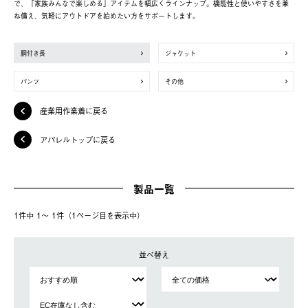
で、「家族みんなで楽しめる」アイテムを幅広くラインナップ。機能性と使いやすさを兼
ね備え、気軽にアウトドアを始めたい方をサポートします。
胴付き長
ジャケット
パンツ
その他
産業用作業着に戻る
アパレルトップに戻る
製品一覧
1件中 1〜 1件（1ページ⽬を表⽰中）
並べ替え