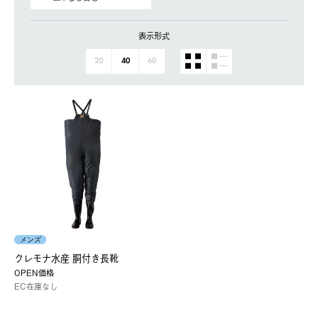
表示形式
20
40
60
メンズ
クレモナ水産 胴付き長靴
OPEN価格
EC在庫なし