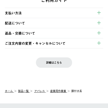
ご利用ガイド
支払い方法
以下のいずれかの方法でお支払いいただけます。
配送について
・クレジットカード決済
【発送スケジュール】
・コンビニ決済
返品・交換について
ご注文・ご入金完了より2営業日以内に商品を発送いたします。
・Pay-easy決済
※お客様都合の場合
土日祝の発送はございませんので、木曜日以降のご注文は週明け
ご注文内容の変更・キャンセルについて
の発送となる場合がございます。
ご注文完了後、変更・キャンセルの個別のご対応はお受けできま
【返品】
※予約販売・長期連休期間中のご注文は除く（別途スケジュール
せん。
商品到着後7日以内にご連絡ください。
をご案内いたします。）
LOGOS FAMILY会員の方は、会員マイページ内 購入履歴画面に
お客様都合の返品にかかる送料は、お客様ご負担とさせていただ
詳細はこちら
『注文をキャンセルする』ボタンが表示されている場合のみ、発
きます。
【配送時間指定】
送手配前のためサイト上よりご注文キャンセルが可能です。
ご注文の際、ご注文内容確認画面にて配送時間指定が可能です。
【交換】
配送時間指定がない場合は、最短でのお届けとなります。
システム上、商品の交換（同一商品のカラー・サイズ交換を含
む）は受け付けておりません。
【配送業者】
ホーム
製品一覧
アパレル
産業用作業着
胴付き長
一度お手元の商品を返品いただき、ご希望商品を再注文してくだ
佐川急便にて配送されます。
さい。