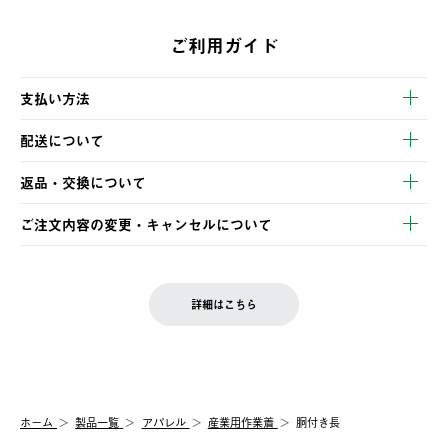
ご利用ガイド
支払い方法
以下のいずれかの方法でお支払いいただけます。
配送について
・クレジットカード決済
【発送スケジュール】
・コンビニ決済
返品・交換について
ご注文・ご入金完了より2営業日以内に商品を発送いたします。
・Pay-easy決済
※お客様都合の場合
土日祝の発送はございませんので、木曜日以降のご注文は週明け
ご注文内容の変更・キャンセルについて
の発送となる場合がございます。
ご注文完了後、変更・キャンセルの個別のご対応はお受けできま
【返品】
※予約販売・長期連休期間中のご注文は除く（別途スケジュール
せん。
商品到着後7日以内にご連絡ください。
をご案内いたします。）
LOGOS FAMILY会員の方は、会員マイページ内 購入履歴画面に
お客様都合の返品にかかる送料は、お客様ご負担とさせていただ
詳細はこちら
『注文をキャンセルする』ボタンが表示されている場合のみ、発
きます。
【配送時間指定】
送手配前のためサイト上よりご注文キャンセルが可能です。
ご注文の際、ご注文内容確認画面にて配送時間指定が可能です。
【交換】
配送時間指定がない場合は、最短でのお届けとなります。
システム上、商品の交換（同一商品のカラー・サイズ交換を含
む）は受け付けておりません。
【配送業者】
ホーム
製品一覧
アパレル
産業用作業着
胴付き長
一度お手元の商品を返品いただき、ご希望商品を再注文してくだ
佐川急便にて配送されます。