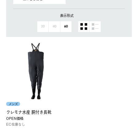
表示形式
20
40
60
メンズ
クレモナ水産 胴付き長靴
OPEN価格
EC在庫なし