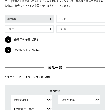
で、「家族みんなで楽しめる」アイテムを幅広くラインナップ。機能性と使いやすさを兼
ね備え、気軽にアウトドアを始めたい方をサポートします。
胴付き長
ジャケット
パンツ
その他
産業用作業着に戻る
アパレルトップに戻る
製品一覧
1件中 1〜 1件（1ページ⽬を表⽰中）
並べ替え