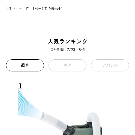
1件中 1 〜 1件（1ページ⽬を表⽰中）
人気ランキング
集計期間 : 7/23 - 8/6
総合
ギア
アパレル
1