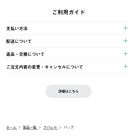
ご利用ガイド
支払い方法
以下のいずれかの方法でお支払いいただけます。
配送について
・クレジットカード決済
【発送スケジュール】
・コンビニ決済
返品・交換について
ご注文・ご入金完了より2営業日以内に商品を発送いたします。
・Pay-easy決済
※お客様都合の場合
土日祝の発送はございませんので、木曜日以降のご注文は週明け
ご注文内容の変更・キャンセルについて
の発送となる場合がございます。
ご注文完了後、変更・キャンセルの個別のご対応はお受けできま
【返品】
※予約販売・長期連休期間中のご注文は除く（別途スケジュール
せん。
商品到着後7日以内にご連絡ください。
をご案内いたします。）
LOGOS FAMILY会員の方は、会員マイページ内 購入履歴画面に
お客様都合の返品にかかる送料は、お客様ご負担とさせていただ
詳細はこちら
『注文をキャンセルする』ボタンが表示されている場合のみ、発
きます。
【配送時間指定】
送手配前のためサイト上よりご注文キャンセルが可能です。
ご注文の際、ご注文内容確認画面にて配送時間指定が可能です。
【交換】
配送時間指定がない場合は、最短でのお届けとなります。
システム上、商品の交換（同一商品のカラー・サイズ交換を含
む）は受け付けておりません。
【配送業者】
ホーム
製品一覧
アパレル
バッグ
一度お手元の商品を返品いただき、ご希望商品を再注文してくだ
佐川急便にて配送されます。