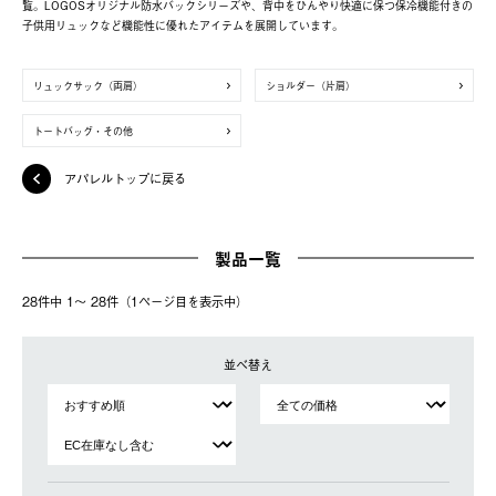
覧。LOGOSオリジナル防水バックシリーズや、背中をひんやり快適に保つ保冷機能付きの
子供用リュックなど機能性に優れたアイテムを展開しています。
リュックサック（両肩）
ショルダー（片肩）
トートバッグ・その他
アパレルトップに戻る
製品一覧
28件中 1〜 28件（1ページ⽬を表⽰中）
並べ替え