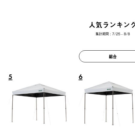
人気ランキン
集計期間 : 7/25 - 8/8
総合
6
7