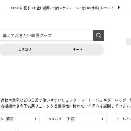
2026年 夏季（お盆）期間の出荷スケジュール／窓口の休業日について
カテゴリ
テーマ
や通勤や通学などの日常で使いやすいリュック・トート・ショルダーバッグ一覧
保冷機能付きの子供用リュックなど機能性に優れたアイテムを展開しています
ック（両肩）
ショルダー（片肩）
トートバ