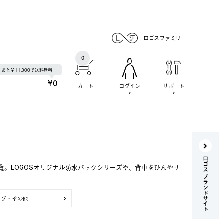
ロゴスファミリー
0
あと￥11,000で送料無料
¥0
カート
ログイン
サポート
ロゴス ブランドサイト
。LOGOSオリジナル防水バックシリーズや、背中をひんやり
。
ッグ・その他