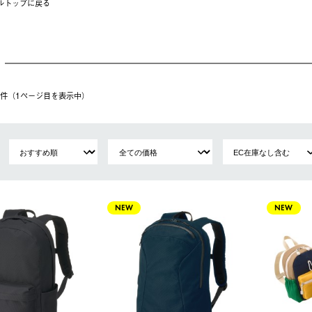
ルトップに戻る
28件（1ページ⽬を表⽰中）
NEW
NEW