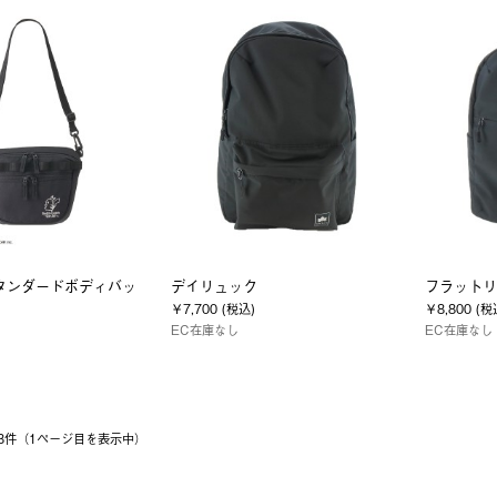
タンダードボディバッ
デイリュック
フラットリ
￥7,700 (税込)
￥8,800 (税
EC在庫なし
EC在庫なし
 28件（1ページ⽬を表⽰中）