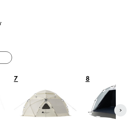
グ
8
9