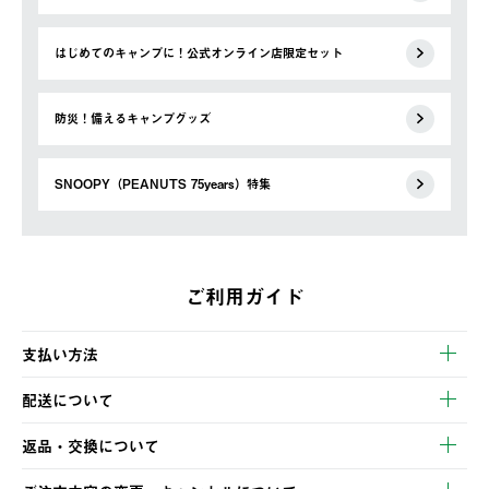
はじめてのキャンプに！公式オンライン店限定セット
防災！備えるキャンプグッズ
SNOOPY（PEANUTS 75years）特集
ご利用ガイド
支払い方法
以下のいずれかの方法でお支払いいただけます。
配送について
・クレジットカード決済
【発送スケジュール】
・コンビニ決済
返品・交換について
ご注文・ご入金完了より2営業日以内に商品を発送いたします。
・Pay-easy決済
※お客様都合の場合
土日祝の発送はございませんので、木曜日以降のご注文は週明け