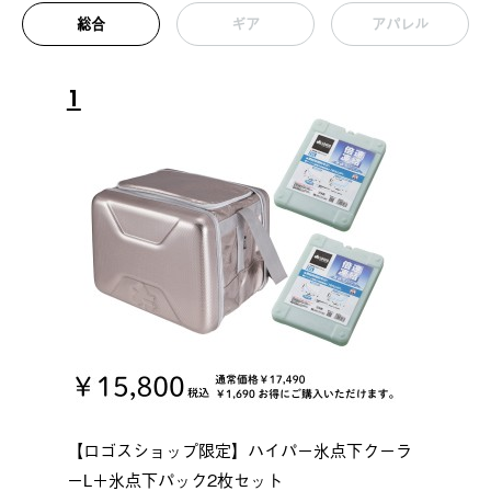
総合
ギア
アパレル
1
【ロゴスショップ限定】ハイパー氷点下クーラ
ーL＋氷点下パック2枚セット