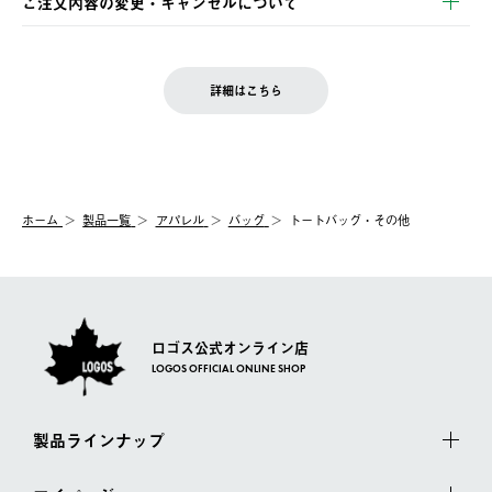
ご注文内容の変更・キャンセルについて
の発送となる場合がございます。
ご注文完了後、変更・キャンセルの個別のご対応はお受けできま
【返品】
※予約販売・長期連休期間中のご注文は除く（別途スケジュール
せん。
商品到着後7日以内にご連絡ください。
をご案内いたします。）
LOGOS FAMILY会員の方は、会員マイページ内 購入履歴画面に
お客様都合の返品にかかる送料は、お客様ご負担とさせていただ
詳細はこちら
『注文をキャンセルする』ボタンが表示されている場合のみ、発
きます。
【配送時間指定】
送手配前のためサイト上よりご注文キャンセルが可能です。
ご注文の際、ご注文内容確認画面にて配送時間指定が可能です。
【交換】
配送時間指定がない場合は、最短でのお届けとなります。
システム上、商品の交換（同一商品のカラー・サイズ交換を含
む）は受け付けておりません。
【配送業者】
ホーム
製品一覧
アパレル
バッグ
トートバッグ・その他
一度お手元の商品を返品いただき、ご希望商品を再注文してくだ
佐川急便にて配送されます。
さい。
ロゴス公式オンライン店
LOGOS OFFICIAL ONLINE SHOP
製品ラインナップ