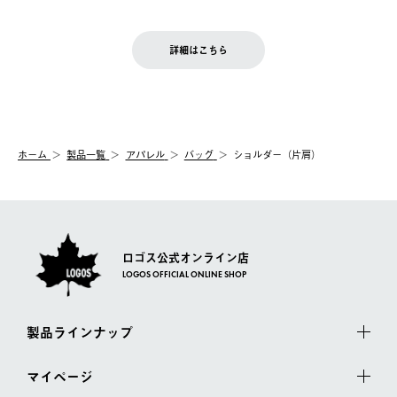
ご注文完了後、変更・キャンセルの個別のご対応はお受けできま
【返品】
※予約販売・長期連休期間中のご注文は除く（別途スケジュール
せん。
商品到着後7日以内にご連絡ください。
をご案内いたします。）
LOGOS FAMILY会員の方は、会員マイページ内 購入履歴画面に
お客様都合の返品にかかる送料は、お客様ご負担とさせていただ
詳細はこちら
『注文をキャンセルする』ボタンが表示されている場合のみ、発
きます。
【配送時間指定】
送手配前のためサイト上よりご注文キャンセルが可能です。
ご注文の際、ご注文内容確認画面にて配送時間指定が可能です。
【交換】
配送時間指定がない場合は、最短でのお届けとなります。
システム上、商品の交換（同一商品のカラー・サイズ交換を含
む）は受け付けておりません。
【配送業者】
ホーム
製品一覧
アパレル
バッグ
ショルダー（片肩）
一度お手元の商品を返品いただき、ご希望商品を再注文してくだ
佐川急便にて配送されます。
さい。
ロゴス公式オンライン店
LOGOS OFFICIAL ONLINE SHOP
製品ラインナップ
マイページ