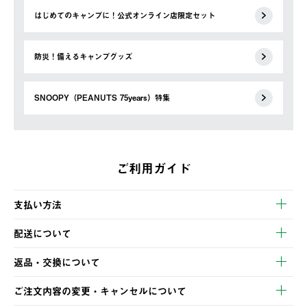
はじめてのキャンプに！公式オンライン店限定セット
防災！備えるキャンプグッズ
SNOOPY（PEANUTS 75years）特集
ご利用ガイド
支払い方法
以下のいずれかの方法でお支払いいただけます。
配送について
・クレジットカード決済
【発送スケジュール】
・コンビニ決済
返品・交換について
ご注文・ご入金完了より2営業日以内に商品を発送いたします。
・Pay-easy決済
※お客様都合の場合
土日祝の発送はございませんので、木曜日以降のご注文は週明け
ご注文内容の変更・キャンセルについて
の発送となる場合がございます。