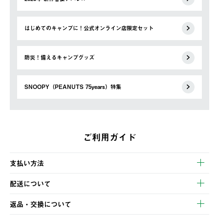
はじめてのキャンプに！公式オンライン店限定セット
防災！備えるキャンプグッズ
SNOOPY（PEANUTS 75years）特集
ご利用ガイド
支払い方法
以下のいずれかの方法でお支払いいただけます。
配送について
・クレジットカード決済
【発送スケジュール】
・コンビニ決済
返品・交換について
ご注文・ご入金完了より2営業日以内に商品を発送いたします。
・Pay-easy決済