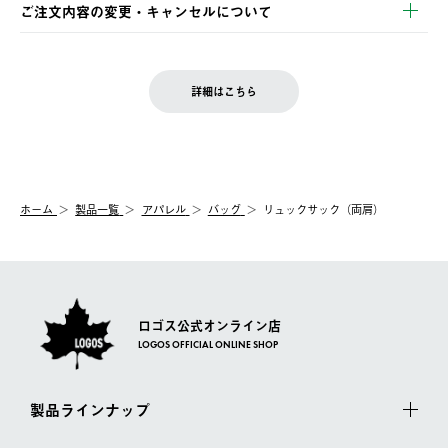
※お客様都合の場合
土日祝の発送はございませんので、木曜日以降のご注文は週明け
ご注文内容の変更・キャンセルについて
の発送となる場合がございます。
ご注文完了後、変更・キャンセルの個別のご対応はお受けできま
【返品】
※予約販売・長期連休期間中のご注文は除く（別途スケジュール
せん。
商品到着後7日以内にご連絡ください。
をご案内いたします。）
LOGOS FAMILY会員の方は、会員マイページ内 購入履歴画面に
お客様都合の返品にかかる送料は、お客様ご負担とさせていただ
詳細はこちら
『注文をキャンセルする』ボタンが表示されている場合のみ、発
きます。
【配送時間指定】
送手配前のためサイト上よりご注文キャンセルが可能です。
ご注文の際、ご注文内容確認画面にて配送時間指定が可能です。
【交換】
配送時間指定がない場合は、最短でのお届けとなります。
システム上、商品の交換（同一商品のカラー・サイズ交換を含
む）は受け付けておりません。
【配送業者】
ホーム
製品一覧
アパレル
バッグ
リュックサック（両肩）
一度お手元の商品を返品いただき、ご希望商品を再注文してくだ
佐川急便にて配送されます。
さい。
ロゴス公式オンライン店
LOGOS OFFICIAL ONLINE SHOP
製品ラインナップ