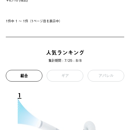
￥6,710 (税込)
1件中 1 〜 1件（1ページ⽬を表⽰中）
人気ランキング
集計期間 : 7/25 - 8/8
総合
ギア
アパレル
1