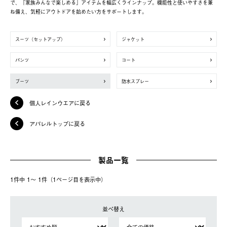
で、「家族みんなで楽しめる」アイテムを幅広くラインナップ。機能性と使いやすさを兼
ね備え、気軽にアウトドアを始めたい方をサポートします。
スーツ（セットアップ）
ジャケット
パンツ
コート
ブーツ
防水スプレー
個人レインウエアに戻る
アパレルトップに戻る
製品一覧
1件中 1〜 1件（1ページ⽬を表⽰中）
並べ替え