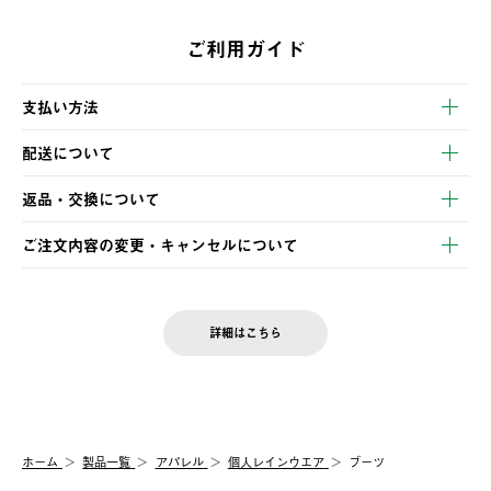
ご利用ガイド
支払い方法
以下のいずれかの方法でお支払いいただけます。
配送について
・クレジットカード決済
【発送スケジュール】
・コンビニ決済
返品・交換について
ご注文・ご入金完了より2営業日以内に商品を発送いたします。
・Pay-easy決済
※お客様都合の場合
土日祝の発送はございませんので、木曜日以降のご注文は週明け
ご注文内容の変更・キャンセルについて
の発送となる場合がございます。
ご注文完了後、変更・キャンセルの個別のご対応はお受けできま
【返品】
※予約販売・長期連休期間中のご注文は除く（別途スケジュール
せん。
商品到着後7日以内にご連絡ください。
をご案内いたします。）
LOGOS FAMILY会員の方は、会員マイページ内 購入履歴画面に
お客様都合の返品にかかる送料は、お客様ご負担とさせていただ
詳細はこちら
『注文をキャンセルする』ボタンが表示されている場合のみ、発
きます。
【配送時間指定】
送手配前のためサイト上よりご注文キャンセルが可能です。
ご注文の際、ご注文内容確認画面にて配送時間指定が可能です。
【交換】
配送時間指定がない場合は、最短でのお届けとなります。
システム上、商品の交換（同一商品のカラー・サイズ交換を含
む）は受け付けておりません。
【配送業者】
ホーム
製品一覧
アパレル
個人レインウエア
ブーツ
一度お手元の商品を返品いただき、ご希望商品を再注文してくだ
佐川急便にて配送されます。