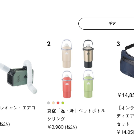
ギア
6
7
ロック 風抜きQセ
ソーラーブロック 風抜きQセ
グランベ
250-BG
ットタープ 200-BG
ース・オ
(税込)
￥18,800 (税込)
￥209,0