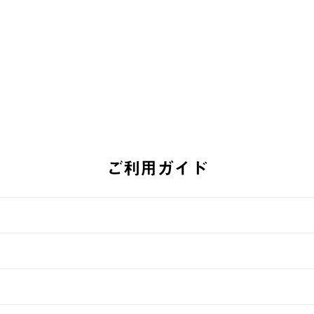
￥5,500 (
￥5,940 (税込)
ご利用ガイド
す。
週明けの発送となる場合がございます。