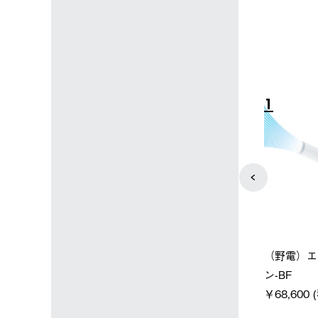
4
5
店限定】野電ボ
【ロゴスショップ限定】ハイ
ソーラーブ
＋氷点下パック
パー氷点下クーラーL＋氷点
ットタープ 
下パック2枚セット
￥21,800 
込)
￥15,800 (税込)