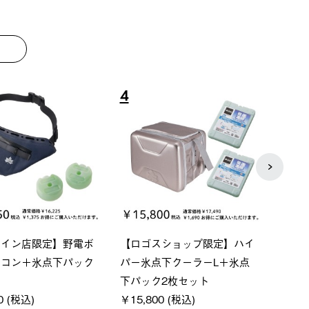
8
9
ーシック スペースベ
Q-TOP ソーラーサンドブロッ
ポケモ
クタゴン-BJ
クサンシェード-BF
￥5,7
00 (税込)
￥16,800 (税込)