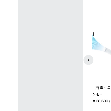
4
5
店限定】野電ボ
【ロゴスショップ限定】ハイ
ソーラーブ
＋氷点下パック
パー氷点下クーラーL＋氷点
ットタープ 
下パック2枚セット
￥21,800 
込)
￥15,800 (税込)