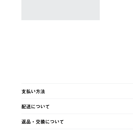
￥5,940 (税込)
支払い方法
以下のいずれかの方法でお支払いいただけます。
配送について
・クレジットカード決済
・コンビニ決済
【発送スケジュール】
返品・交換について
・Pay-easy決済
ご注文・ご入金完了より2営業日以内に商品を発送いたしま
土日祝の発送はございませんので、木曜日以降のご注文は
※お客様都合の場合