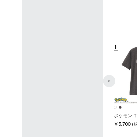
4
5
ユニセックス
レディース
タンダードボディ
LOGOS by LIPNER リゲイン
ノーメイク
テック ボディリカバリーTシ
￥5,940 (
)
ャツ #35503