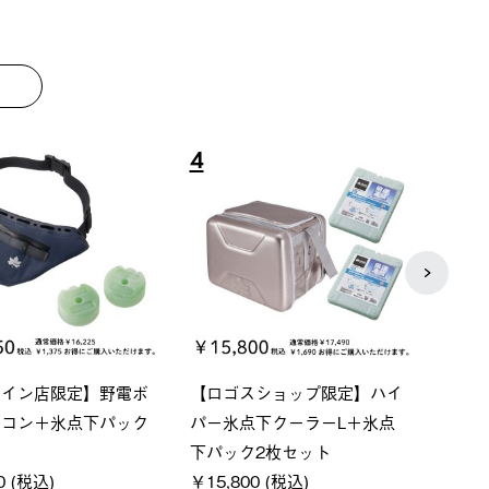
8
9
ーシック スペースベ
Q-TOP ソーラーサンドブロッ
neo
クタゴン-BJ
クサンシェード-BF
ン500
00 (税込)
￥16,800 (税込)
￥187