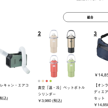
総合
6
7
ロック 風抜きQセ
ソーラーブロック 風抜きQセ
グランベ
250-BG
ットタープ 200-BG
ース・オ
(税込)
￥18,800 (税込)
￥209,0