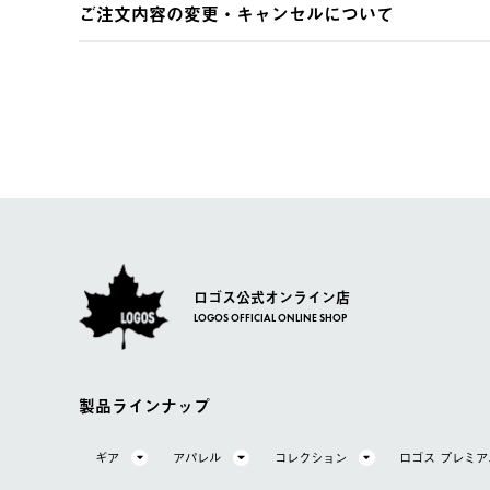
ご注文内容の変更・キャンセルについて
※予約販売・長期連休期間中のご注文は除く（別途スケジ
【返品】
ご注文完了後、変更・キャンセルの個別のご対応はお受け
【配送時間指定】
商品到着後7日以内にご連絡ください。
LOGOS FAMILY会員の方は、会員マイページ内 購
ご注文の際、ご注文内容確認画面にて配送時間指定が可能
お客様都合の返品にかかる送料は、お客様ご負担とさせて
【配送業者】
【交換】
佐川急便にて配送されます。
システム上、商品の交換（同一商品のカラー・サイズ交換
一度お手元の商品を返品いただき、ご希望商品を再注文し
ロゴス公式オンライン店
LOGOS OFFICIAL ONLINE SHOP
製品ラインナップ
ギア
アパレル
コレクション
ロゴス プレミ