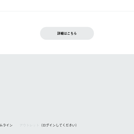
ュールをご案内いたします。）
できません。
入履歴画面に『注文をキャンセルする』ボタンが表示されている場合のみ、
です。配送時間指定がない場合は、最短でのお届けとなります。
いただきます。
詳細はこちら
を含む）は受け付けておりません。
てください。
アムライン
アウトレット
（ログインしてください）