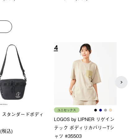
8
9
ス
メンズ
LOGO
ムホールジップフーデ
クールタッチリラックスパン
SACK
ツ
￥21,
￥5,500 (税込)
特別価格