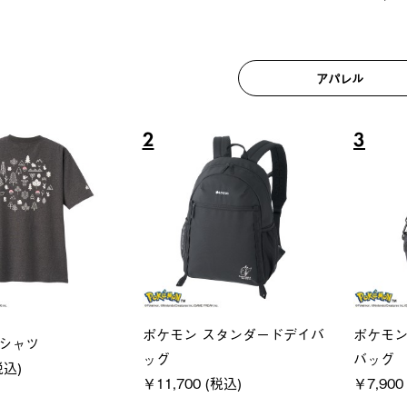
アパレル
6
7
ユニセックス
レディー
フーディ
LOGOS by LIPNER リゲイン
ＵＶサ
税込)
テック ボディリカバリーショ
ィ
ーツ #35504
通常価格