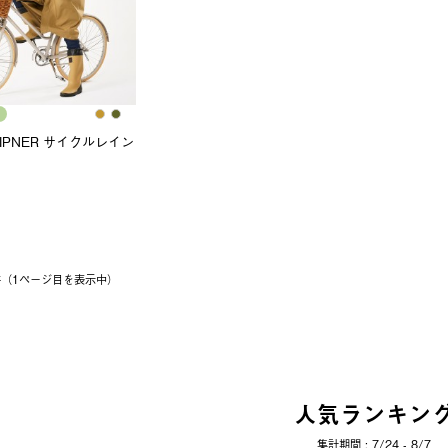
 LIPNER サイクルレイン
1件（1ページ⽬を表⽰中）
人気ランキン
集計期間 : 7/24 - 8/7