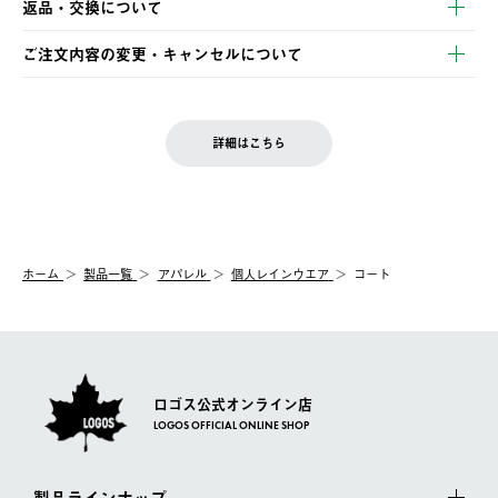
返品・交換について
ご注文・ご入金完了より2営業日以内に商品を発送いたします。
・Pay-easy決済
※お客様都合の場合
土日祝の発送はございませんので、木曜日以降のご注文は週明け
ご注文内容の変更・キャンセルについて
の発送となる場合がございます。
ご注文完了後、変更・キャンセルの個別のご対応はお受けできま
【返品】
※予約販売・長期連休期間中のご注文は除く（別途スケジュール
せん。
商品到着後7日以内にご連絡ください。
をご案内いたします。）
LOGOS FAMILY会員の方は、会員マイページ内 購入履歴画面に
お客様都合の返品にかかる送料は、お客様ご負担とさせていただ
詳細はこちら
『注文をキャンセルする』ボタンが表示されている場合のみ、発
きます。
【配送時間指定】
送手配前のためサイト上よりご注文キャンセルが可能です。
ご注文の際、ご注文内容確認画面にて配送時間指定が可能です。
【交換】
配送時間指定がない場合は、最短でのお届けとなります。
システム上、商品の交換（同一商品のカラー・サイズ交換を含
む）は受け付けておりません。
【配送業者】
ホーム
製品一覧
アパレル
個人レインウエア
コート
一度お手元の商品を返品いただき、ご希望商品を再注文してくだ
佐川急便にて配送されます。
さい。
ロゴス公式オンライン店
LOGOS OFFICIAL ONLINE SHOP
製品ラインナップ