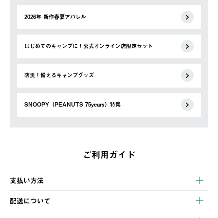
2026年 新作春夏アパレル
はじめてのキャンプに！公式オンライン店限定セット
防災！備えるキャンプグッズ
SNOOPY（PEANUTS 75years）特集
ご利用ガイド
支払い方法
以下のいずれかの方法でお支払いいただけます。
配送について
・クレジットカード決済
【発送スケジュール】
・コンビニ決済