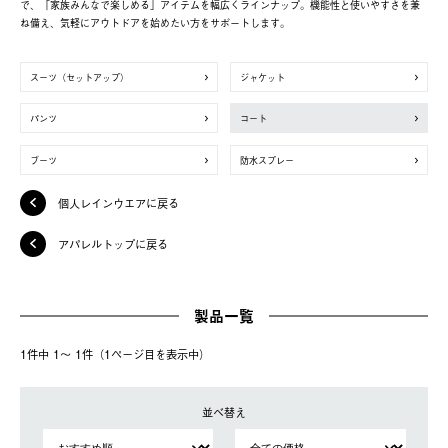
で、「家族みんなで楽しめる」アイテムを幅広くラインナップ。機能性と使いやすさを兼
ね備え、気軽にアウトドアを始めたい方をサポートします。
スーツ（セットアップ）
ジャケット
パンツ
コート
ブーツ
防水スプレー
個人レインウエアに戻る
アパレルトップに戻る
製品一覧
1件中 1〜 1件（1ページ⽬を表⽰中）
並べ替え