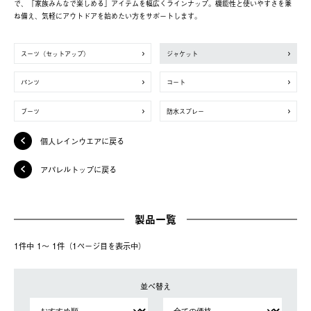
で、「家族みんなで楽しめる」アイテムを幅広くラインナップ。機能性と使いやすさを兼
ね備え、気軽にアウトドアを始めたい方をサポートします。
スーツ（セットアップ）
ジャケット
パンツ
コート
ブーツ
防水スプレー
個人レインウエアに戻る
アパレルトップに戻る
製品一覧
1件中 1〜 1件（1ページ⽬を表⽰中）
並べ替え