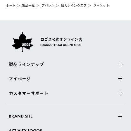
む）は受け付けておりません。
【配送業者】
ホーム
製品一覧
アパレル
個人レインウエア
ジャケット
一度お手元の商品を返品いただき、ご希望商品を再注文してくだ
佐川急便にて配送されます。
さい。
ロゴス公式オンライン店
LOGOS OFFICIAL ONLINE SHOP
製品ラインナップ
マイページ
カスタマーサポート
BRAND SITE