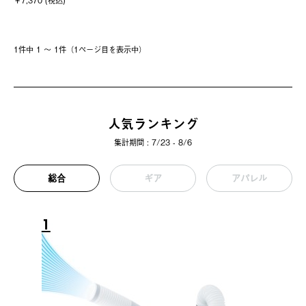
￥7,370 (税込)
1件中 1 〜 1件（1ページ⽬を表⽰中）
人気ランキング
集計期間 : 7/23 - 8/6
総合
ギア
アパレル
1