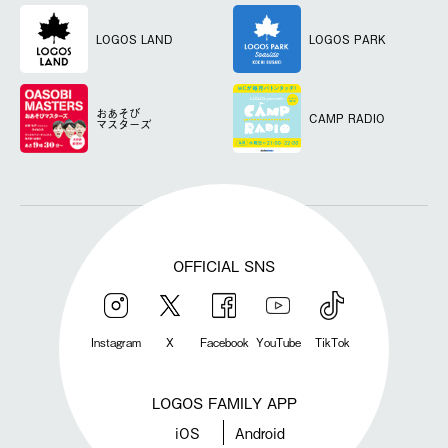
LOGOS LAND
LOGOS PARK
おあそび
CAMP RADIO
マスターズ
OFFICIAL SNS
Instagram
X
Facebook
YouTube
TikTok
LOGOS FAMILY APP
iOS
Android