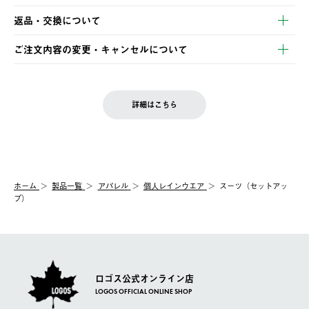
【発送スケジュール】
・コンビニ決済
返品・交換について
ご注文・ご入金完了より2営業日以内に商品を発送いたします。
・Pay-easy決済
※お客様都合の場合
土日祝の発送はございませんので、木曜日以降のご注文は週明け
ご注文内容の変更・キャンセルについて
の発送となる場合がございます。
ご注文完了後、変更・キャンセルの個別のご対応はお受けできま
【返品】
※予約販売・長期連休期間中のご注文は除く（別途スケジュール
せん。
商品到着後7日以内にご連絡ください。
をご案内いたします。）
LOGOS FAMILY会員の方は、会員マイページ内 購入履歴画面に
お客様都合の返品にかかる送料は、お客様ご負担とさせていただ
詳細はこちら
『注文をキャンセルする』ボタンが表示されている場合のみ、発
きます。
【配送時間指定】
送手配前のためサイト上よりご注文キャンセルが可能です。
ご注文の際、ご注文内容確認画面にて配送時間指定が可能です。
【交換】
配送時間指定がない場合は、最短でのお届けとなります。
システム上、商品の交換（同一商品のカラー・サイズ交換を含
む）は受け付けておりません。
【配送業者】
ホーム
製品一覧
アパレル
個人レインウエア
スーツ（セットアッ
一度お手元の商品を返品いただき、ご希望商品を再注文してくだ
佐川急便にて配送されます。
プ）
さい。
ロゴス公式オンライン店
LOGOS OFFICIAL ONLINE SHOP