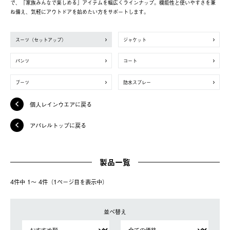
で、「家族みんなで楽しめる」アイテムを幅広くラインナップ。機能性と使いやすさを兼
ね備え、気軽にアウトドアを始めたい方をサポートします。
スーツ（セットアップ）
ジャケット
パンツ
コート
ブーツ
防水スプレー
個人レインウエアに戻る
アパレルトップに戻る
製品一覧
4件中 1〜 4件（1ページ⽬を表⽰中）
並べ替え