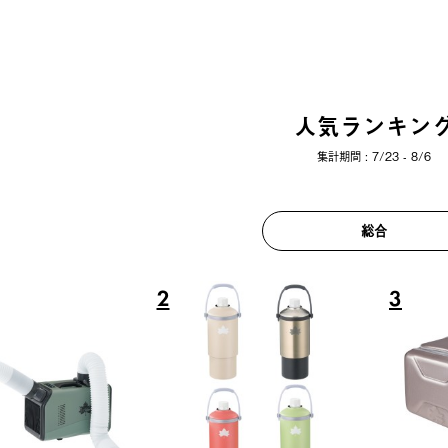
人気ランキン
集計期間 : 7/23 - 8/6
総合
6
7