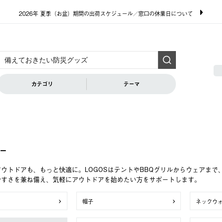
2026年 夏季（お盆）期間の出荷スケジュール／窓口の休業日について
カテゴリ
テーマ
ー
ウトドアも、もっと快適に。LOGOSはテントやBBQグリルからウェアま
やすさを兼ね備え、気軽にアウトドアを始めたい方をサポートします。
帽子
ネックウ