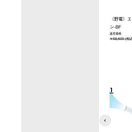
ップ限定】ハイ
【オンライン店限定】野電ボ
ソーラーブ
ーラーL＋氷点
ディエアコン＋氷点下パック
ットタープ 
セット
セット
￥21,800 
込)
￥14,850 (税込)
4
5