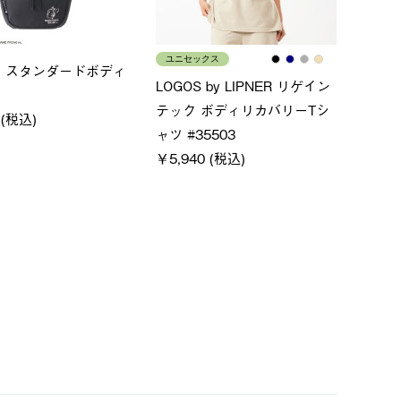
メンズ
レデ
×FOOTMARK RAKU
クールタッチリラックスＴシ
ＵＶ
ャツ
ィ
0 (税込)
￥4,400 (税込)
￥5,5