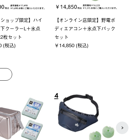
ーシック スペースベ
Q-TOP ソーラーサンドブロッ
ソー
クタゴン-BJ
クサンシェード-BF
ットタ
00 (税込)
￥16,800 (税込)
￥18,
8
9