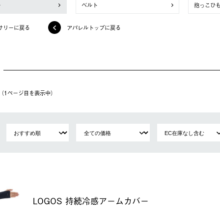
ー
ベルト
抱っこひ
サリーに戻る
アパレルトップに戻る
件（1ページ⽬を表⽰中）
LOGOS 持続冷感アームカバー