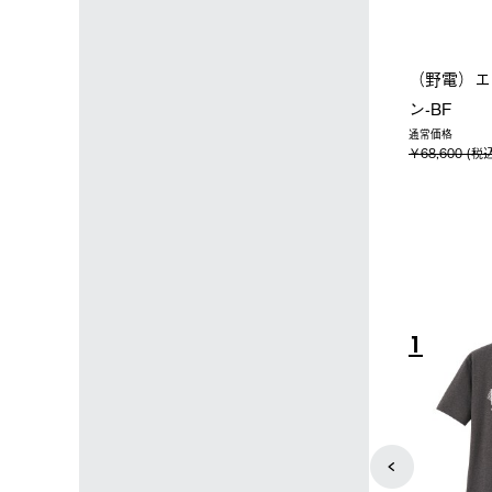
ップ限定】ハイ
【オンライン店限定】野電ボ
ソーラーブ
ーラーL＋氷点
ディエアコン＋氷点下パック
ットタープ 
セット
セット
￥21,800 
込)
￥14,850 (税込)
4
5