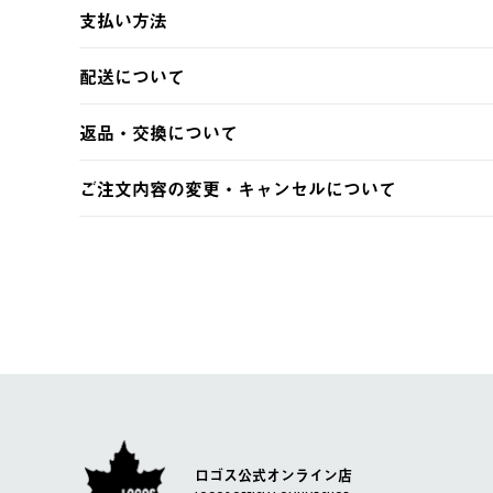
支払い方法
以下のいずれかの方法でお支払いいただけます。
配送について
・クレジットカード決済
・コンビニ決済
【発送スケジュール】
返品・交換について
・Pay-easy決済
ご注文・ご入金完了より2営業日以内に商品を発送いたしま
土日祝の発送はございませんので、木曜日以降のご注文は
※お客様都合の場合
ご注文内容の変更・キャンセルについて
※予約販売・長期連休期間中のご注文は除く（別途スケジ
【返品】
ご注文完了後、変更・キャンセルの個別のご対応はお受け
【配送時間指定】
商品到着後7日以内にご連絡ください。
LOGOS FAMILY会員の方は、会員マイページ内 購
ご注文の際、ご注文内容確認画面にて配送時間指定が可能
お客様都合の返品にかかる送料は、お客様ご負担とさせて
【配送業者】
【交換】
佐川急便にて配送されます。
システム上、商品の交換（同一商品のカラー・サイズ交換
一度お手元の商品を返品いただき、ご希望商品を再注文し
ロゴス公式オンライン店