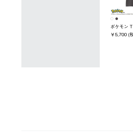
ユニセックス
レディース
タンダードボディ
LOGOS by LIPNER リゲイン
ノーメイク
テック ボディリカバリーTシ
￥5,940 (
)
ャツ #35503
￥5,940 (税込)