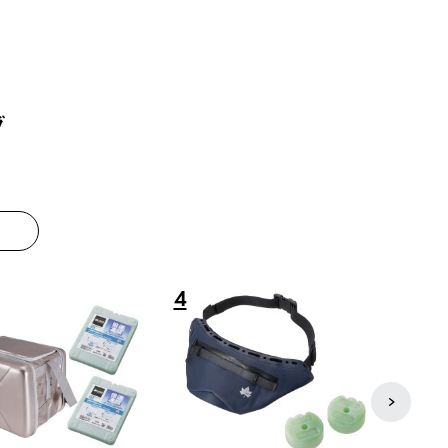
グ
8
9