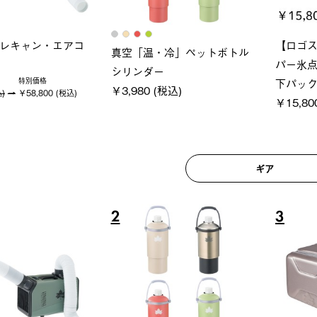
ロック 風抜きQセ
グランベ
ポケモン Tシャツ
250-BG
ース・オ
￥5,700 (税込)
(税込)
￥209,0
ギア
6
7