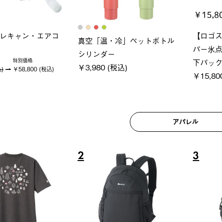
ロック 風抜きQセ
グランベーシック スペースベ
Q-TO
250-BG
ース・オクタゴン-BJ
クサンシ
(税込)
￥209,000 (税込)
￥16,80
アパレル
6
7