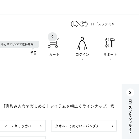
ロゴスファミリー
0
あと￥11,000で送料無料
¥0
カート
ログイン
サポート
ロゴス ブランドサイト
で、「家族みんなで楽しめる」アイテムを幅広くラインナップ。機
ォーマー・ネックカバー
タオル・てぬぐい・バンダナ