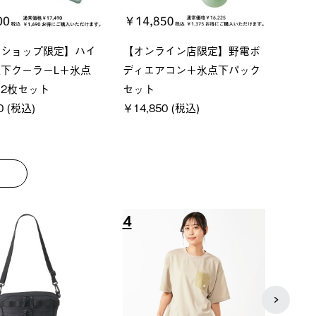
P ソーラーサンドブロッ
ソーラーブロック 風抜きQセ
【ロ
ェード-BF
ットタープ 200-BG
パー
0 (税込)
￥18,800 (税込)
下パ
￥12,
8
9