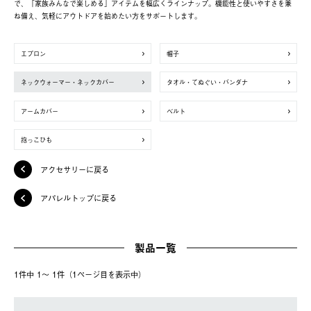
で、「家族みんなで楽しめる」アイテムを幅広くラインナップ。機能性と使いやすさを兼
ね備え、気軽にアウトドアを始めたい方をサポートします。
エプロン
帽子
ネックウォーマー・ネックカバー
タオル・てぬぐい・バンダナ
アームカバー
ベルト
抱っこひも
アクセサリーに戻る
アパレルトップに戻る
製品一覧
1件中 1〜 1件（1ページ⽬を表⽰中）