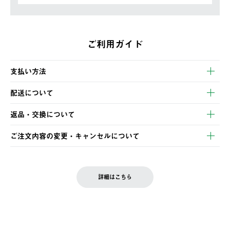
ご利用ガイド
支払い方法
以下のいずれかの方法でお支払いいただけます。
配送について
・クレジットカード決済
【発送スケジュール】
・コンビニ決済
返品・交換について
ご注文・ご入金完了より2営業日以内に商品を発送いたします。
・Pay-easy決済
※お客様都合の場合
土日祝の発送はございませんので、木曜日以降のご注文は週明け
ご注文内容の変更・キャンセルについて
の発送となる場合がございます。
ご注文完了後、変更・キャンセルの個別のご対応はお受けできま
【返品】
※予約販売・長期連休期間中のご注文は除く（別途スケジュール
せん。
商品到着後7日以内にご連絡ください。
をご案内いたします。）
LOGOS FAMILY会員の方は、会員マイページ内 購入履歴画面に
お客様都合の返品にかかる送料は、お客様ご負担とさせていただ
詳細はこちら
『注文をキャンセルする』ボタンが表示されている場合のみ、発
きます。
【配送時間指定】
送手配前のためサイト上よりご注文キャンセルが可能です。
ご注文の際、ご注文内容確認画面にて配送時間指定が可能です。
【交換】
配送時間指定がない場合は、最短でのお届けとなります。
システム上、商品の交換（同一商品のカラー・サイズ交換を含