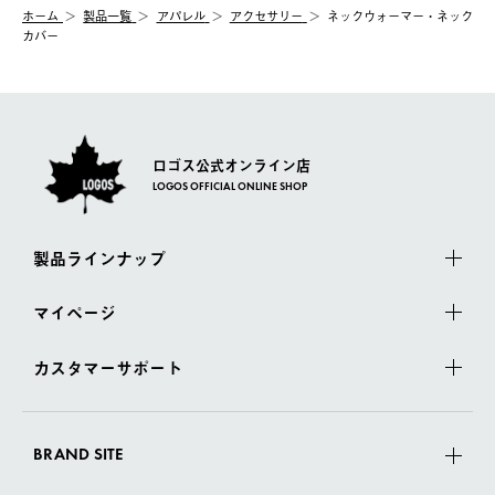
む）は受け付けておりません。
【配送業者】
ホーム
製品一覧
アパレル
アクセサリー
ネックウォーマー・ネック
一度お手元の商品を返品いただき、ご希望商品を再注文してくだ
佐川急便にて配送されます。
カバー
さい。
ロゴス公式オンライン店
LOGOS OFFICIAL ONLINE SHOP
製品ラインナップ
マイページ
カスタマーサポート
BRAND SITE