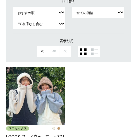
並べ替え
表示形式
20
40
60
ユニセックス
LOGOS フードウォーマー＃371