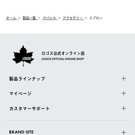
【交換】
配送時間指定がない場合は、最短でのお届けとなります。
システム上、商品の交換（同一商品のカラー・サイズ交換を含
む）は受け付けておりません。
【配送業者】
ホーム
製品一覧
アパレル
アクセサリー
エプロン
一度お手元の商品を返品いただき、ご希望商品を再注文してくだ
佐川急便にて配送されます。
さい。
ロゴス公式オンライン店
LOGOS OFFICIAL ONLINE SHOP
製品ラインナップ
マイページ
カスタマーサポート
BRAND SITE