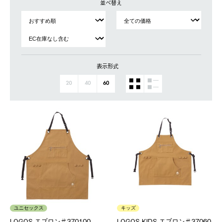
並べ替え
表示形式
20
40
60
ユニセックス
キッズ
LOGOS エプロン♯370100
LOGOS KIDS エプロン♯37060