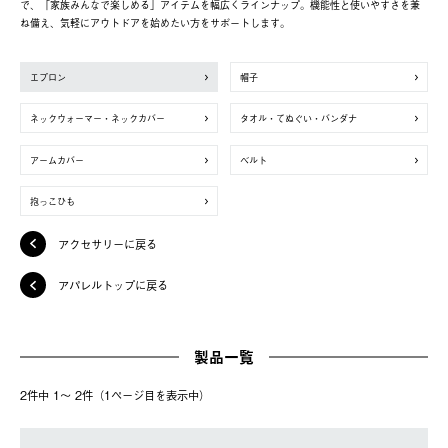
で、「家族みんなで楽しめる」アイテムを幅広くラインナップ。機能性と使いやすさを兼
ね備え、気軽にアウトドアを始めたい方をサポートします。
エプロン
帽子
ネックウォーマー・ネックカバー
タオル・てぬぐい・バンダナ
アームカバー
ベルト
抱っこひも
アクセサリーに戻る
アパレルトップに戻る
製品一覧
2件中 1〜 2件（1ページ⽬を表⽰中）