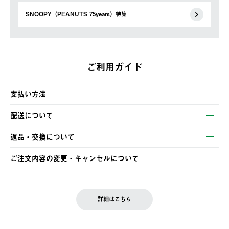
SNOOPY（PEANUTS 75years）特集
ご利用ガイド
支払い方法
以下のいずれかの方法でお支払いいただけます。
配送について
・クレジットカード決済
【発送スケジュール】
・コンビニ決済
返品・交換について
ご注文・ご入金完了より2営業日以内に商品を発送いたします。
・Pay-easy決済
※お客様都合の場合
土日祝の発送はございませんので、木曜日以降のご注文は週明け
ご注文内容の変更・キャンセルについて
の発送となる場合がございます。
ご注文完了後、変更・キャンセルの個別のご対応はお受けできま
【返品】
※予約販売・長期連休期間中のご注文は除く（別途スケジュール
せん。
商品到着後7日以内にご連絡ください。
をご案内いたします。）
LOGOS FAMILY会員の方は、会員マイページ内 購入履歴画面に
お客様都合の返品にかかる送料は、お客様ご負担とさせていただ
詳細はこちら
『注文をキャンセルする』ボタンが表示されている場合のみ、発
きます。
【配送時間指定】
送手配前のためサイト上よりご注文キャンセルが可能です。
ご注文の際、ご注文内容確認画面にて配送時間指定が可能です。