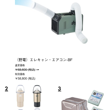
（野電）エレキャン・エアコン-BF
通常価格
￥68,600 (税込)
特別価格
￥58,800 (税込)
2
3