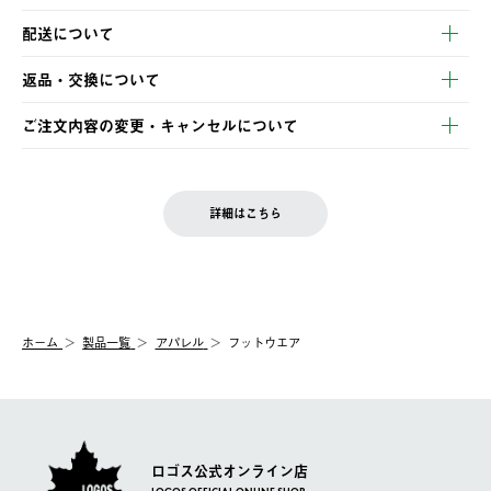
以下のいずれかの方法でお支払いいただけます。
配送について
・クレジットカード決済
【発送スケジュール】
・コンビニ決済
返品・交換について
ご注文・ご入金完了より2営業日以内に商品を発送いたします。
・Pay-easy決済
※お客様都合の場合
土日祝の発送はございませんので、木曜日以降のご注文は週明け
ご注文内容の変更・キャンセルについて
の発送となる場合がございます。
ご注文完了後、変更・キャンセルの個別のご対応はお受けできま
【返品】
※予約販売・長期連休期間中のご注文は除く（別途スケジュール
せん。
商品到着後7日以内にご連絡ください。
をご案内いたします。）
LOGOS FAMILY会員の方は、会員マイページ内 購入履歴画面に
お客様都合の返品にかかる送料は、お客様ご負担とさせていただ
詳細はこちら
『注文をキャンセルする』ボタンが表示されている場合のみ、発
きます。
【配送時間指定】
送手配前のためサイト上よりご注文キャンセルが可能です。
ご注文の際、ご注文内容確認画面にて配送時間指定が可能です。
【交換】
配送時間指定がない場合は、最短でのお届けとなります。
システム上、商品の交換（同一商品のカラー・サイズ交換を含
む）は受け付けておりません。
【配送業者】
ホーム
製品一覧
アパレル
フットウエア
一度お手元の商品を返品いただき、ご希望商品を再注文してくだ
佐川急便にて配送されます。
さい。
ロゴス公式オンライン店