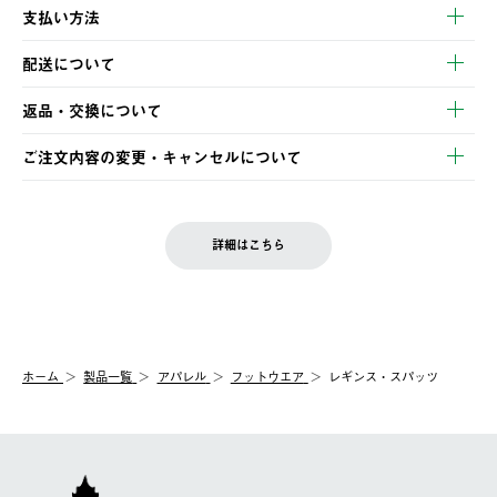
支払い方法
以下のいずれかの方法でお支払いいただけます。
配送について
・クレジットカード決済
【発送スケジュール】
・コンビニ決済
返品・交換について
ご注文・ご入金完了より2営業日以内に商品を発送いたします。
・Pay-easy決済
※お客様都合の場合
土日祝の発送はございませんので、木曜日以降のご注文は週明け
ご注文内容の変更・キャンセルについて
の発送となる場合がございます。
ご注文完了後、変更・キャンセルの個別のご対応はお受けできま
【返品】
※予約販売・長期連休期間中のご注文は除く（別途スケジュール
せん。
商品到着後7日以内にご連絡ください。
をご案内いたします。）
LOGOS FAMILY会員の方は、会員マイページ内 購入履歴画面に
お客様都合の返品にかかる送料は、お客様ご負担とさせていただ
詳細はこちら
『注文をキャンセルする』ボタンが表示されている場合のみ、発
きます。
【配送時間指定】
送手配前のためサイト上よりご注文キャンセルが可能です。
ご注文の際、ご注文内容確認画面にて配送時間指定が可能です。
【交換】
配送時間指定がない場合は、最短でのお届けとなります。
システム上、商品の交換（同一商品のカラー・サイズ交換を含
む）は受け付けておりません。
【配送業者】
ホーム
製品一覧
アパレル
フットウエア
レギンス・スパッツ
一度お手元の商品を返品いただき、ご希望商品を再注文してくだ
佐川急便にて配送されます。
さい。