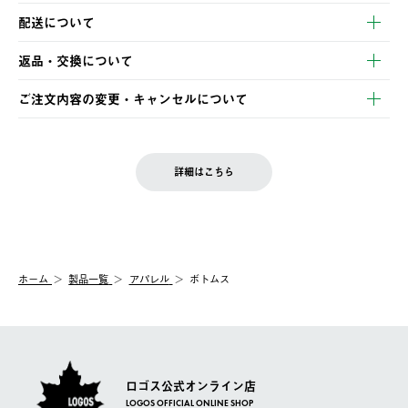
以下のいずれかの方法でお支払いいただけます。
配送について
・クレジットカード決済
【発送スケジュール】
・コンビニ決済
返品・交換について
ご注文・ご入金完了より2営業日以内に商品を発送いたします。
・Pay-easy決済
※お客様都合の場合
土日祝の発送はございませんので、木曜日以降のご注文は週明け
ご注文内容の変更・キャンセルについて
の発送となる場合がございます。
ご注文完了後、変更・キャンセルの個別のご対応はお受けできま
【返品】
※予約販売・長期連休期間中のご注文は除く（別途スケジュール
せん。
商品到着後7日以内にご連絡ください。
をご案内いたします。）
LOGOS FAMILY会員の方は、会員マイページ内 購入履歴画面に
お客様都合の返品にかかる送料は、お客様ご負担とさせていただ
詳細はこちら
『注文をキャンセルする』ボタンが表示されている場合のみ、発
きます。
【配送時間指定】
送手配前のためサイト上よりご注文キャンセルが可能です。
ご注文の際、ご注文内容確認画面にて配送時間指定が可能です。
【交換】
配送時間指定がない場合は、最短でのお届けとなります。
システム上、商品の交換（同一商品のカラー・サイズ交換を含
む）は受け付けておりません。
【配送業者】
ホーム
製品一覧
アパレル
ボトムス
一度お手元の商品を返品いただき、ご希望商品を再注文してくだ
佐川急便にて配送されます。
さい。
ロゴス公式オンライン店
LOGOS OFFICIAL ONLINE SHOP