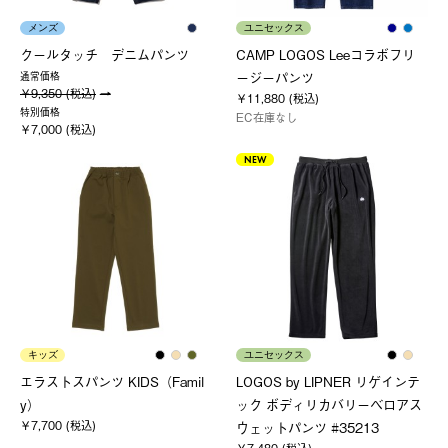
メンズ
ユニセックス
クールタッチ デニムパンツ
CAMP LOGOS Leeコラボフリ
ージーパンツ
通常価格
￥9,350 (税込)
￥11,880 (税込)
特別価格
EC在庫なし
￥7,000 (税込)
NEW
キッズ
ユニセックス
エラストスパンツ KIDS（Famil
LOGOS by LIPNER リゲインテ
y）
ック ボディリカバリーベロアス
￥7,700 (税込)
ウェットパンツ #35213
￥7,480 (税込)