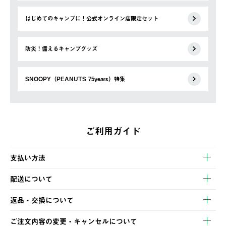
はじめてのキャンプに！公式オンライン店限定セット
防災！備えるキャンプグッズ
SNOOPY（PEANUTS 75years）特集
ご利用ガイド
支払い方法
以下のいずれかの方法でお支払いいただけます。
配送について
・クレジットカード決済
【発送スケジュール】
・コンビニ決済
返品・交換について
ご注文・ご入金完了より2営業日以内に商品を発送いたします。
・Pay-easy決済
※お客様都合の場合
土日祝の発送はございませんので、木曜日以降のご注文は週明け
ご注文内容の変更・キャンセルについて