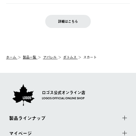
の発送となる場合がございます。
ご注文完了後、変更・キャンセルの個別のご対応はお受けできま
【返品】
※予約販売・長期連休期間中のご注文は除く（別途スケジュール
せん。
商品到着後7日以内にご連絡ください。
をご案内いたします。）
LOGOS FAMILY会員の方は、会員マイページ内 購入履歴画面に
お客様都合の返品にかかる送料は、お客様ご負担とさせていただ
詳細はこちら
『注文をキャンセルする』ボタンが表示されている場合のみ、発
きます。
【配送時間指定】
送手配前のためサイト上よりご注文キャンセルが可能です。
ご注文の際、ご注文内容確認画面にて配送時間指定が可能です。
【交換】
配送時間指定がない場合は、最短でのお届けとなります。
システム上、商品の交換（同一商品のカラー・サイズ交換を含
む）は受け付けておりません。
【配送業者】
ホーム
製品一覧
アパレル
ボトムス
スカート
一度お手元の商品を返品いただき、ご希望商品を再注文してくだ
佐川急便にて配送されます。
さい。
ロゴス公式オンライン店
LOGOS OFFICIAL ONLINE SHOP
製品ラインナップ
マイページ