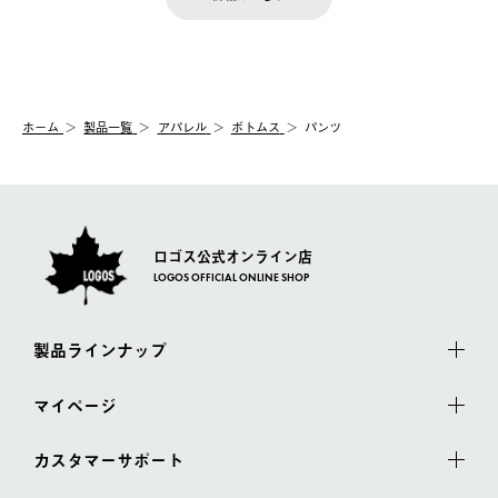
『注文をキャンセルする』ボタンが表示されている場合のみ、発
きます。
【配送時間指定】
送手配前のためサイト上よりご注文キャンセルが可能です。
ご注文の際、ご注文内容確認画面にて配送時間指定が可能です。
【交換】
配送時間指定がない場合は、最短でのお届けとなります。
システム上、商品の交換（同一商品のカラー・サイズ交換を含
む）は受け付けておりません。
【配送業者】
ホーム
製品一覧
アパレル
ボトムス
パンツ
一度お手元の商品を返品いただき、ご希望商品を再注文してくだ
佐川急便にて配送されます。
さい。
ロゴス公式オンライン店
LOGOS OFFICIAL ONLINE SHOP
製品ラインナップ
マイページ
カスタマーサポート