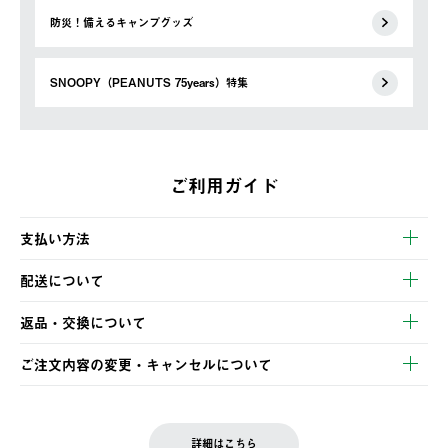
防災！備えるキャンプグッズ
SNOOPY（PEANUTS 75years）特集
ご利用ガイド
支払い方法
以下のいずれかの方法でお支払いいただけます。
配送について
・クレジットカード決済
【発送スケジュール】
・コンビニ決済
返品・交換について
ご注文・ご入金完了より2営業日以内に商品を発送いたします。
・Pay-easy決済
※お客様都合の場合
土日祝の発送はございませんので、木曜日以降のご注文は週明け
ご注文内容の変更・キャンセルについて
の発送となる場合がございます。
ご注文完了後、変更・キャンセルの個別のご対応はお受けできま
【返品】
※予約販売・長期連休期間中のご注文は除く（別途スケジュール
せん。
商品到着後7日以内にご連絡ください。
をご案内いたします。）
LOGOS FAMILY会員の方は、会員マイページ内 購入履歴画面に
お客様都合の返品にかかる送料は、お客様ご負担とさせていただ
詳細はこちら