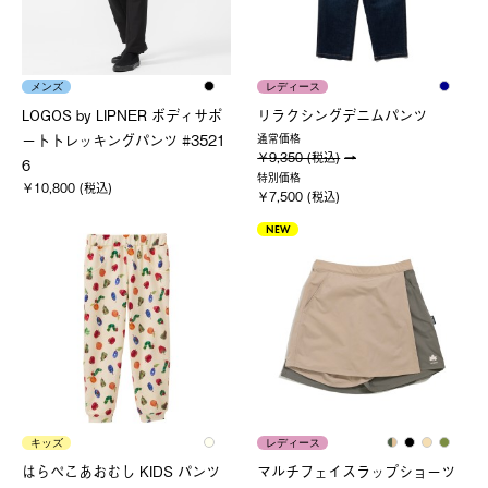
メンズ
レディース
LOGOS by LIPNER ボディサポ
リラクシングデニムパンツ
ートトレッキングパンツ #3521
通常価格
￥9,350 (税込)
6
特別価格
￥10,800 (税込)
￥7,500 (税込)
NEW
キッズ
レディース
はらぺこあおむし KIDS パンツ
マルチフェイスラップショーツ