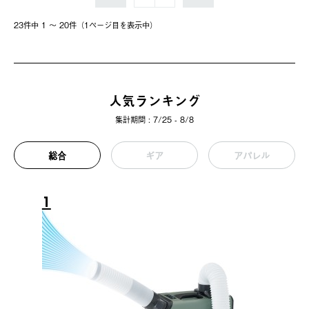
23件中 1 〜 20件（1ページ⽬を表⽰中）
人気ランキング
集計期間 : 7/25 - 8/8
総合
ギア
アパレル
1