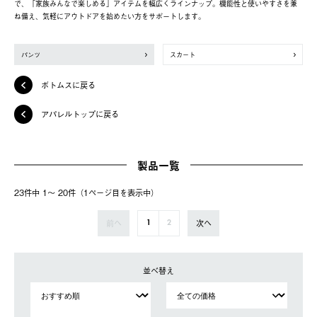
で、「家族みんなで楽しめる」アイテムを幅広くラインナップ。機能性と使いやすさを兼
ね備え、気軽にアウトドアを始めたい方をサポートします。
パンツ
スカート
ボトムスに戻る
アパレルトップに戻る
製品一覧
23件中 1〜 20件（1ページ⽬を表⽰中）
前へ
次へ
1
2
並べ替え