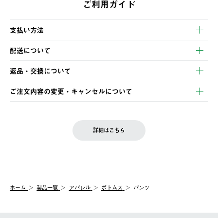
ご利用ガイド
支払い方法
以下のいずれかの方法でお支払いいただけます。
配送について
・クレジットカード決済
【発送スケジュール】
・コンビニ決済
返品・交換について
ご注文・ご入金完了より2営業日以内に商品を発送いたします。
・Pay-easy決済
※お客様都合の場合
土日祝の発送はございませんので、木曜日以降のご注文は週明け
ご注文内容の変更・キャンセルについて
の発送となる場合がございます。
ご注文完了後、変更・キャンセルの個別のご対応はお受けできま
【返品】
※予約販売・長期連休期間中のご注文は除く（別途スケジュール
せん。
商品到着後7日以内にご連絡ください。
をご案内いたします。）
LOGOS FAMILY会員の方は、会員マイページ内 購入履歴画面に
お客様都合の返品にかかる送料は、お客様ご負担とさせていただ
詳細はこちら
『注文をキャンセルする』ボタンが表示されている場合のみ、発
きます。
【配送時間指定】
送手配前のためサイト上よりご注文キャンセルが可能です。
ご注文の際、ご注文内容確認画面にて配送時間指定が可能です。
【交換】
配送時間指定がない場合は、最短でのお届けとなります。
システム上、商品の交換（同一商品のカラー・サイズ交換を含
む）は受け付けておりません。
【配送業者】
ホーム
製品一覧
アパレル
ボトムス
パンツ
一度お手元の商品を返品いただき、ご希望商品を再注文してくだ
佐川急便にて配送されます。
さい。